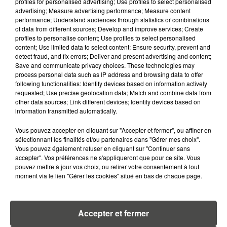
profiles for personalised advertising; Use profiles to select personalised
du club, au staff technique, à mes coéquipiers et
advertising; Measure advertising performance; Measure content
aux supporters pour ces 4 ans merveilleux et merci
performance; Understand audiences through statistics or combinations
of data from different sources; Develop and improve services; Create
à tous ceux qui m'ont soutenu tout au long de ma
profiles to personalise content; Use profiles to select personalised
longue carrière. Merci à tous et à toutes,
content; Use limited data to select content; Ensure security, prevent and
detect fraud, and fix errors; Deliver and present advertising and content;
Save and communicate privacy choices. These technologies may
Au revoir. »
process personal data such as IP address and browsing data to offer
following functionalities: Identify devices based on information actively
requested; Use precise geolocation data; Match and combine data from
other data sources; Link different devices; Identify devices based on
Alberto Entrerrios en bref
information transmitted automatically.
39 ans, 1m94
Palmarès :
Vous pouvez accepter en cliquant sur "Accepter et fermer", ou affiner en
sélectionnant les finalités et/ou partenaires dans "Gérer mes choix".
•
Victorieux de la Ligue des champions en 2006, 2008
Vous pouvez également refuser en cliquant sur "Continuer sans
et 2009
accepter". Vos préférences ne s'appliqueront que pour ce site. Vous
•
Champion d’Espagne à 7 reprises
pouvez mettre à jour vos choix, ou retirer votre consentement à tout
moment via le lien "Gérer les cookies" situé en bas de chaque page.
•
Vainqueur de la Coupe du Roi à 4 reprises
•
Vainqueur de la Coupe de la Ligue en 2015
Accepter et fermer