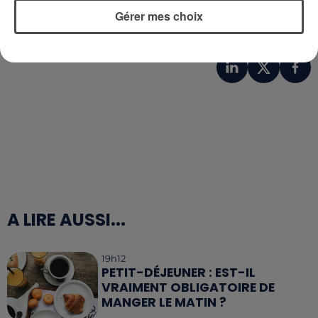
Gérer mes choix
A LIRE AUSSI...
19h12
PETIT-DÉJEUNER : EST-IL
VRAIMENT OBLIGATOIRE DE
MANGER LE MATIN ?