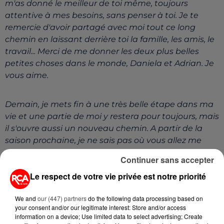
m'as donné le meilleur de toi même, toujours
attentive à mes besoins, sans penser à toi. Je te
remercie d'avoir partagé avec moi tout ce long
chemin en laissant derrière toi la famille, les amis, le
travail... Merci de me donner les deux plus belles
petites choses dans le monde, Daniela et Adrian. Je
vous aime.
Demain, je mets fin à une très belle étape dans ma
vie et une partie de moi y restera pour toujours, mais
il s'ouvre aussi un nouveau chemin. A partir de la
saison prochaine, je ne sais pas où vous allez me
trouver. Peut-être près du terrain de jeu, peut-être
Continuer sans accepter
dans les tribunes ou peut-être profitant d'un repos
Le respect de votre vie privée est notre priorité
mérité, mais toujours au service du handball, car il
m'a tout donné.
We and
our (447) partners
do the following data processing based on
your consent and/or our legitimate interest: Store and/or access
information on a device; Use limited data to select advertising; Create
Merci au HBC Nantes, au Président, aux employés