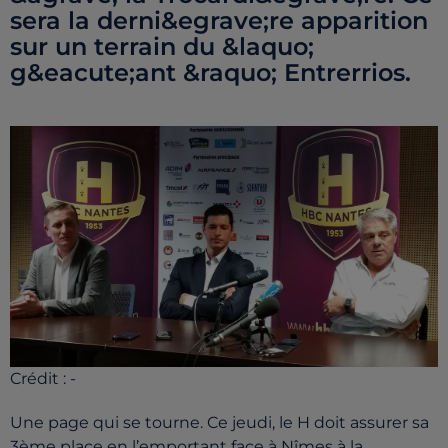
sera la derni&egrave;re apparition
sur un terrain du &laquo;
g&eacute;ant &raquo; Entrerrios.
Crédit :
-
Une page qui se tourne. Ce jeudi, le H doit assurer sa
3ème place en l’emportant face à Nîmes à la