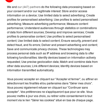
DISPARAISSENT DES RAYONS...
We and
our (447) partners
do the following data processing based on
your consent and/or our legitimate interest: Store and/or access
5 août 2026
information on a device; Use limited data to select advertising; Create
MANGER SAINEMENT COÛTE 25 %
profiles for personalised advertising; Use profiles to select personalised
PLUS CHER QU'IL Y A CINQ ANS,
advertising; Measure advertising performance; Measure content
ALERTE L’ONU
performance; Understand audiences through statistics or combinations
of data from different sources; Develop and improve services; Create
profiles to personalise content; Use profiles to select personalised
5 août 2026
content; Use limited data to select content; Ensure security, prevent and
QUELLES SONT LES MARQUES QUI
detect fraud, and fix errors; Deliver and present advertising and content;
OFFRENT LE MEILLEUR RAPPORT...
Save and communicate privacy choices. These technologies may
process personal data such as IP address and browsing data to offer
following functionalities: Identify devices based on information actively
requested; Use precise geolocation data; Match and combine data from
other data sources; Link different devices; Identify devices based on
information transmitted automatically.
RETROUVEZ TOUTE L'ACTU DE LA RÉGION ET
Vous pouvez accepter en cliquant sur "Accepter et fermer", ou affiner en
sélectionnant les finalités et/ou partenaires dans "Gérer mes choix".
RECEVEZ LES ALERTES INFOS DE LA RÉDACTION
Vous pouvez également refuser en cliquant sur "Continuer sans
EN TÉLÉCHARGEANT L'APPLICATION MOBILE
accepter". Vos préférences ne s'appliqueront que pour ce site. Vous
RCA
pouvez mettre à jour vos choix, ou retirer votre consentement à tout
moment via le lien "Gérer les cookies" situé en bas de chaque page.