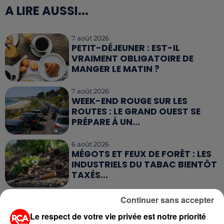
A LIRE AUSSI...
7 août 2026
PETIT-DÉJEUNER : EST-IL
VRAIMENT OBLIGATOIRE DE
MANGER LE MATIN ?
7 août 2026
WEEK-END ROUGE SUR LES
ROUTES : LE GRAND OUEST SE
PRÉPARE À UN...
6 août 2026
MÉGOTS ET FEUX DE FORÊT : LES
INDUSTRIELS DU TABAC BIENTÔT
TAXÉS...
6 août 2026
Continuer sans accepter
CANICULE : POURQUOI LES
Le respect de votre vie privée est notre priorité
BOUTEILLES D'EAU