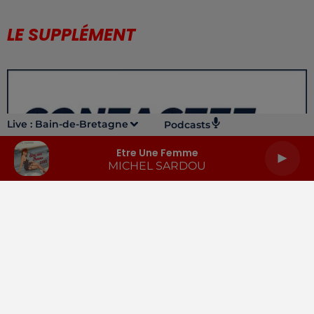
LE SUPPLÉMENT
Live :
Bain-de-Bretagne
Podcasts
Etre Une Femme
MICHEL SARDOU
LA RADIO
INFOS
PODCASTS