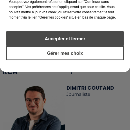
Vous pouvez également refuser en cliquant sur "Continuer sans
accepter". Vos préférences ne s'appliqueront que pour ce site. Vous
pouvez mettre à jour vos choix, ou retirer votre consentement à tout
RETROUVEZ TOUTE L'ACTU DE LA RÉGION ET
moment via le lien "Gérer les cookies" situé en bas de chaque page.
RECEVEZ LES ALERTES INFOS DE LA RÉDACTION
EN TÉLÉCHARGEANT L'APPLICATION MOBILE
RCA
Accepter et fermer
Gérer mes choix
LA RÉDACTION
Voir toute l'équipe RCA
RCA
DIMITRI COUTAND
Journaliste