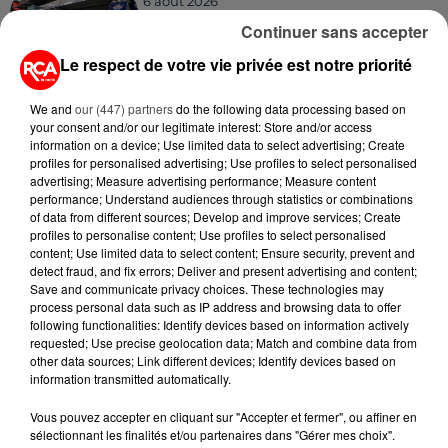
6 août 2026
CANICULE : POURQUOI LES
Continuer sans accepter
BOUTEILLES D'EAU
DISPARAISSENT DES RAYONS...
Le respect de votre vie privée est notre priorité
5 août 2026
We and
our (447) partners
do the following data processing based on
MANGER SAINEMENT COÛTE 25 %
your consent and/or our legitimate interest: Store and/or access
information on a device; Use limited data to select advertising; Create
PLUS CHER QU'IL Y A CINQ ANS,
profiles for personalised advertising; Use profiles to select personalised
ALERTE L’ONU
advertising; Measure advertising performance; Measure content
performance; Understand audiences through statistics or combinations
5 août 2026
of data from different sources; Develop and improve services; Create
QUELLES SONT LES MARQUES QUI
profiles to personalise content; Use profiles to select personalised
OFFRENT LE MEILLEUR RAPPORT...
content; Use limited data to select content; Ensure security, prevent and
detect fraud, and fix errors; Deliver and present advertising and content;
Save and communicate privacy choices. These technologies may
process personal data such as IP address and browsing data to offer
5 août 2026
following functionalities: Identify devices based on information actively
MOUCHES : LES 5 RÉFLEXES À
requested; Use precise geolocation data; Match and combine data from
ADOPTER POUR ÉVITER
other data sources; Link different devices; Identify devices based on
L'INVASION CET ÉTÉ...
information transmitted automatically.
Vous pouvez accepter en cliquant sur "Accepter et fermer", ou affiner en
sélectionnant les finalités et/ou partenaires dans "Gérer mes choix".