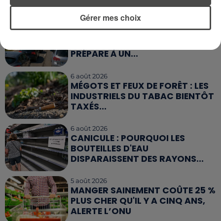
MANGER LE MATIN ?
Gérer mes choix
7 août 2026
WEEK-END ROUGE SUR LES
ROUTES : LE GRAND OUEST SE
PRÉPARE À UN...
6 août 2026
MÉGOTS ET FEUX DE FORÊT : LES
INDUSTRIELS DU TABAC BIENTÔT
TAXÉS...
6 août 2026
CANICULE : POURQUOI LES
BOUTEILLES D'EAU
DISPARAISSENT DES RAYONS...
5 août 2026
MANGER SAINEMENT COÛTE 25 %
PLUS CHER QU'IL Y A CINQ ANS,
ALERTE L’ONU