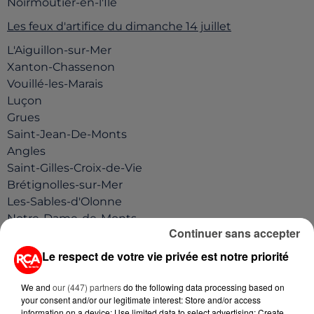
Noirmoutier-en-l'Île
Les feux d'artifice du dimanche 14 juillet
L'Aiguillon-sur-Mer
Xanton-Chassenon
Vouillé-les-Marais
Luçon
Grues
Saint-Jean-De-Monts
Angles
Saint-Gilles-Croix-de-Vie
Brétignolles-sur-Mer
Les-Sables-d'Olonne
Notre-Dame-de-Monts
Continuer sans accepter
La-Roche-sur-Yon
Moutiers-Les-Mauxfaits
Le respect de votre vie privée est notre priorité
Longeville-sur-Mer
Vouvant
We and
our (447) partners
do the following data processing based on
your consent and/or our legitimate interest: Store and/or access
Thorigny
information on a device; Use limited data to select advertising; Create