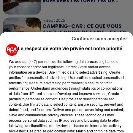
RUÉE VERS LES LUNETTES DE...
4 août 2026
CAMPING-CAR : CE QUE VOUS
AVEZ LE DROIT DE FAIRE... ET LES
ERREURS...
Continuer sans accepter
Le respect de votre vie privée est notre priorité
We and
our (447) partners
do the following data processing based on
your consent and/or our legitimate interest: Store and/or access
information on a device; Use limited data to select advertising; Create
RETROUVEZ TOUTE L'ACTU DE LA RÉGION ET
profiles for personalised advertising; Use profiles to select personalised
RECEVEZ LES ALERTES INFOS DE LA RÉDACTION
advertising; Measure advertising performance; Measure content
EN TÉLÉCHARGEANT L'APPLICATION MOBILE
performance; Understand audiences through statistics or combinations
RCA
of data from different sources; Develop and improve services; Create
profiles to personalise content; Use profiles to select personalised
content; Use limited data to select content; Ensure security, prevent and
detect fraud, and fix errors; Deliver and present advertising and content;
Save and communicate privacy choices. These technologies may
process personal data such as IP address and browsing data to offer
LA RÉDACTION
Voir toute l'équipe RCA
following functionalities: Identify devices based on information actively
RCA
requested; Use precise geolocation data; Match and combine data from