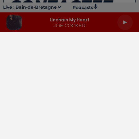
Live :
Bain-de-Bretagne
Podcasts
Unchain My Heart
JOE COCKER
LA RADIO
INFOS
PODCASTS
RENDEZ-VOUS
PUBLICITÉ
Gestion des cookies
Mentions légales