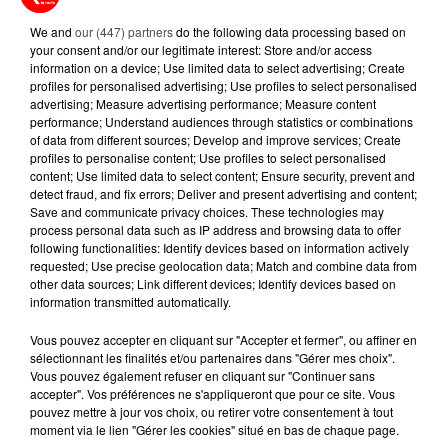
We and
our (447) partners
do the following data processing based on
your consent and/or our legitimate interest: Store and/or access
5 août 2026
information on a device; Use limited data to select advertising; Create
MOUCHES : LES 5 RÉFLEXES À
profiles for personalised advertising; Use profiles to select personalised
ADOPTER POUR ÉVITER
advertising; Measure advertising performance; Measure content
L'INVASION CET ÉTÉ...
performance; Understand audiences through statistics or combinations
of data from different sources; Develop and improve services; Create
profiles to personalise content; Use profiles to select personalised
4 août 2026
content; Use limited data to select content; Ensure security, prevent and
ÉCLIPSE SOLAIRE DU 12 AOÛT : LA
detect fraud, and fix errors; Deliver and present advertising and content;
RUÉE VERS LES LUNETTES DE...
Save and communicate privacy choices. These technologies may
process personal data such as IP address and browsing data to offer
following functionalities: Identify devices based on information actively
requested; Use precise geolocation data; Match and combine data from
other data sources; Link different devices; Identify devices based on
information transmitted automatically.
Vous pouvez accepter en cliquant sur "Accepter et fermer", ou affiner en
RETROUVEZ TOUTE L'ACTU DE LA RÉGION ET
sélectionnant les finalités et/ou partenaires dans "Gérer mes choix".
RECEVEZ LES ALERTES INFOS DE LA RÉDACTION
Vous pouvez également refuser en cliquant sur "Continuer sans
EN TÉLÉCHARGEANT L'APPLICATION MOBILE
accepter". Vos préférences ne s'appliqueront que pour ce site. Vous
RCA
pouvez mettre à jour vos choix, ou retirer votre consentement à tout
moment via le lien "Gérer les cookies" situé en bas de chaque page.