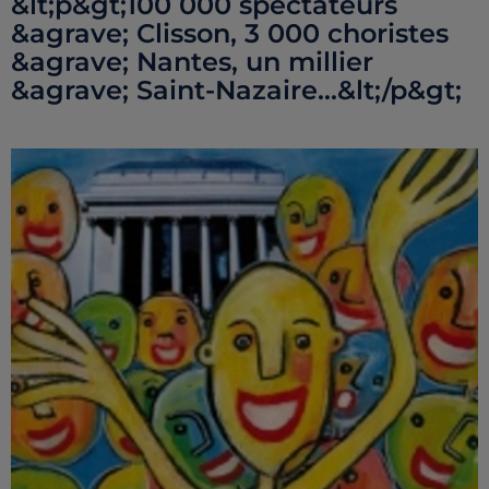
&lt;p&gt;100 000 spectateurs
&agrave; Clisson, 3 000 choristes
&agrave; Nantes, un millier
&agrave; Saint-Nazaire...&lt;/p&gt;