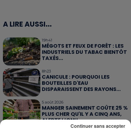
A LIRE AUSSI...
19h41
MÉGOTS ET FEUX DE FORÊT : LES
INDUSTRIELS DU TABAC BIENTÔT
TAXÉS...
8h23
CANICULE : POURQUOI LES
BOUTEILLES D'EAU
DISPARAISSENT DES RAYONS...
5 août 2026
MANGER SAINEMENT COÛTE 25 %
PLUS CHER QU'IL Y A CINQ ANS,
ALERTE L’ONU
Continuer sans accepter