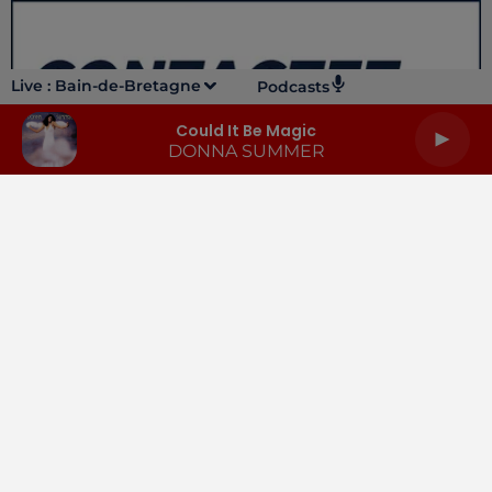
Live :
Bain-de-Bretagne
Podcasts
Could It Be Magic
DONNA SUMMER
LA RADIO
INFOS
PODCASTS
RENDEZ-VOUS
PUBLICITÉ