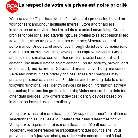
5 août 2026
Le respect de votre vie privée est notre priorité
QUELLES SONT LES MARQUES QUI
OFFRENT LE MEILLEUR RAPPORT...
We and
our (447) partners
do the following data processing based on
your consent and/or our legitimate interest: Store and/or access
information on a device; Use limited data to select advertising; Create
profiles for personalised advertising; Use profiles to select personalised
5 août 2026
MOUCHES : LES 5 RÉFLEXES À
advertising; Measure advertising performance; Measure content
performance; Understand audiences through statistics or combinations
ADOPTER POUR ÉVITER
of data from different sources; Develop and improve services; Create
L'INVASION CET ÉTÉ...
profiles to personalise content; Use profiles to select personalised
content; Use limited data to select content; Ensure security, prevent and
4 août 2026
detect fraud, and fix errors; Deliver and present advertising and content;
ÉCLIPSE SOLAIRE DU 12 AOÛT : LA
Save and communicate privacy choices. These technologies may
process personal data such as IP address and browsing data to offer
RUÉE VERS LES LUNETTES DE...
following functionalities: Identify devices based on information actively
requested; Use precise geolocation data; Match and combine data from
other data sources; Link different devices; Identify devices based on
information transmitted automatically.
Vous pouvez accepter en cliquant sur "Accepter et fermer", ou affiner en
sélectionnant les finalités et/ou partenaires dans "Gérer mes choix".
RETROUVEZ TOUTE L'ACTU DE LA RÉGION ET
Vous pouvez également refuser en cliquant sur "Continuer sans
RECEVEZ LES ALERTES INFOS DE LA RÉDACTION
accepter". Vos préférences ne s'appliqueront que pour ce site. Vous
pouvez mettre à jour vos choix, ou retirer votre consentement à tout
EN TÉLÉCHARGEANT L'APPLICATION MOBILE