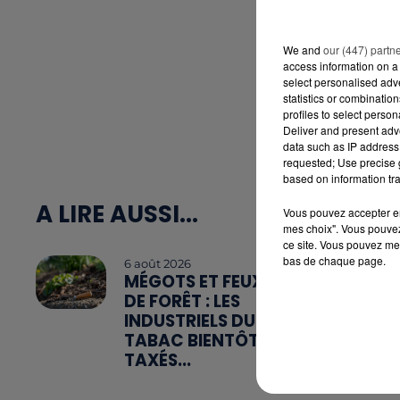
We and
our (447) partn
access information on a 
select personalised ad
statistics or combinatio
profiles to select person
Deliver and present adv
data such as IP address 
requested; Use precise g
based on information tra
A LIRE AUSSI...
Vous pouvez accepter en 
mes choix". Vous pouvez
ce site. Vous pouvez met
bas de chaque page.
6 août 2026
MÉGOTS ET FEUX
DE FORÊT : LES
INDUSTRIELS DU
TABAC BIENTÔT
TAXÉS...