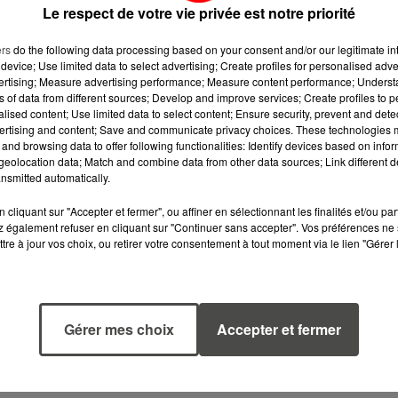
Le respect de votre vie privée est notre priorité
ers
do the following data processing based on your consent and/or our legitimate int
device; Use limited data to select advertising; Create profiles for personalised adver
vertising; Measure advertising performance; Measure content performance; Unders
ns of data from different sources; Develop and improve services; Create profiles to 
alised content; Use limited data to select content; Ensure security, prevent and detect
ertising and content; Save and communicate privacy choices. These technologies
and browsing data to offer following functionalities: Identify devices based on infor
eolocation data; Match and combine data from other data sources; Link different de
nsmitted automatically.
cliquant sur "Accepter et fermer", ou affiner en sélectionnant les finalités et/ou pa
 également refuser en cliquant sur "Continuer sans accepter". Vos préférences ne 
tre à jour vos choix, ou retirer votre consentement à tout moment via le lien "Gérer 
6 août 2026
5 août 2026
CANICULE :
MANGER
POURQUOI LES
SAINEMENT
BOUTEILLES D'EAU
COÛTE 25 % PL
Gérer mes choix
Accepter et fermer
DISPARAISSENT
CHER QU'IL Y A
DES RAYONS...
CINQ ANS,
ALERTE L’ONU