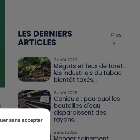
LES DERNIERS
Plus
ARTICLES
6 août 2026
Mégots et feux de forêt :
les industriels du tabac
bientôt taxés...
6 août 2026
Canicule : pourquoi les
bouteilles d'eau
e
disparaissent des
rayons...
uer sans accepter
5 août 2026
Manger sainement