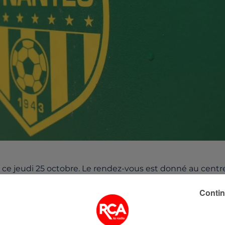
 ce jeudi 25 octobre. Le rendez-vous est donné au centr
Contin
 préparation de la rencontre contre Amiens SC dont le
a Licorne.