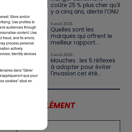
coûte 25 % plus cher qu'il
y a cinq ans, alerte l’ONU
erest: Store and/or
tising; Use profiles to
5 août 2026
tand audiences through
Quelles sont les
personalise content; Use
marques qui offrent le
 fraud, and fix errors;
meilleur rapport...
 may process personal
mation actively
vices; Identify devices
5 août 2026
Mouches : les 5 réflexes
à adopter pour éviter
rtenaires dans "Gérer
l'invasion cet été...
s'appliqueront que pour
les cookies" situé en
LE SUPPLÉMENT
US