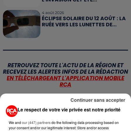
4 août 2026
ÉCLIPSE SOLAIRE DU 12 AOÛT : LA
RUÉE VERS LES LUNETTES DE...
RETROUVEZ TOUTE L'ACTU DE LA RÉGION ET
RECEVEZ LES ALERTES INFOS DE LA RÉDACTION
EN TÉLÉCHARGEANT L'APPLICATION MOBILE
RCA
Continuer sans accepter
Le respect de votre vie privée est notre priorité
LA RÉDACTION
Voir toute l'équipe RCA
RCA
We and
our (447) partners
do the following data processing based on
your consent and/or our legitimate interest: Store and/or access