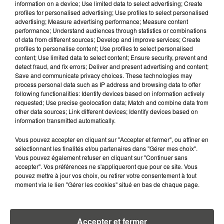
information on a device; Use limited data to select advertising; Create
DIMITRI COUTAND
profiles for personalised advertising; Use profiles to select personalised
advertising; Measure advertising performance; Measure content
Journaliste
performance; Understand audiences through statistics or combinations
of data from different sources; Develop and improve services; Create
profiles to personalise content; Use profiles to select personalised
content; Use limited data to select content; Ensure security, prevent and
detect fraud, and fix errors; Deliver and present advertising and content;
Save and communicate privacy choices. These technologies may
process personal data such as IP address and browsing data to offer
following functionalities: Identify devices based on information actively
requested; Use precise geolocation data; Match and combine data from
other data sources; Link different devices; Identify devices based on
information transmitted automatically.
MARGOT DOUÉTIL
Journaliste
Vous pouvez accepter en cliquant sur "Accepter et fermer", ou affiner en
sélectionnant les finalités et/ou partenaires dans "Gérer mes choix".
Vous pouvez également refuser en cliquant sur "Continuer sans
accepter". Vos préférences ne s'appliqueront que pour ce site. Vous
pouvez mettre à jour vos choix, ou retirer votre consentement à tout
moment via le lien "Gérer les cookies" situé en bas de chaque page.
Accepter et fermer