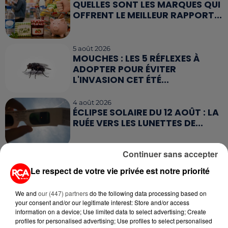
QUELLES SONT LES MARQUES QUI
OFFRENT LE MEILLEUR RAPPORT...
5 août 2026
MOUCHES : LES 5 RÉFLEXES À
ADOPTER POUR ÉVITER
L'INVASION CET ÉTÉ...
4 août 2026
ÉCLIPSE SOLAIRE DU 12 AOÛT : LA
RUÉE VERS LES LUNETTES DE...
Continuer sans accepter
4 août 2026
CAMPING-CAR : CE QUE VOUS
Le respect de votre vie privée est notre priorité
AVEZ LE DROIT DE FAIRE... ET LES
ERREURS...
We and
our (447) partners
do the following data processing based on
your consent and/or our legitimate interest: Store and/or access
3 août 2026
information on a device; Use limited data to select advertising; Create
ASSURANCES : TOUT SAVOIR
profiles for personalised advertising; Use profiles to select personalised