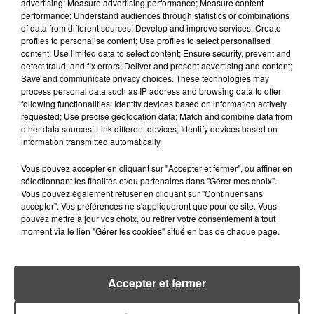
SUR L'AUGMENTATION DE LA «
advertising; Measure advertising performance; Measure content
performance; Understand audiences through statistics or combinations
TAXE ATTENTAT »...
of data from different sources; Develop and improve services; Create
profiles to personalise content; Use profiles to select personalised
content; Use limited data to select content; Ensure security, prevent and
detect fraud, and fix errors; Deliver and present advertising and content;
Save and communicate privacy choices. These technologies may
process personal data such as IP address and browsing data to offer
RETROUVEZ TOUTE L'ACTU DE LA RÉGION ET
following functionalities: Identify devices based on information actively
RECEVEZ LES ALERTES INFOS DE LA RÉDACTION
requested; Use precise geolocation data; Match and combine data from
other data sources; Link different devices; Identify devices based on
EN TÉLÉCHARGEANT L'APPLICATION MOBILE
information transmitted automatically.
RCA
Vous pouvez accepter en cliquant sur "Accepter et fermer", ou affiner en
sélectionnant les finalités et/ou partenaires dans "Gérer mes choix".
Vous pouvez également refuser en cliquant sur "Continuer sans
accepter". Vos préférences ne s'appliqueront que pour ce site. Vous
LA RÉDACTION
pouvez mettre à jour vos choix, ou retirer votre consentement à tout
Voir toute l'équipe RCA
moment via le lien "Gérer les cookies" situé en bas de chaque page.
RCA
DIMITRI COUTAND
Accepter et fermer
Journaliste