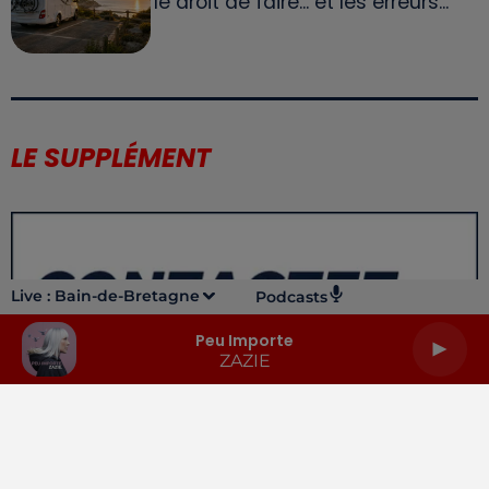
le droit de faire... et les erreurs...
LE SUPPLÉMENT
Live :
Bain-de-Bretagne
Podcasts
Peu Importe
ZAZIE