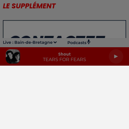
LE SUPPLÉMENT
Live :
Bain-de-Bretagne
Podcasts
Shout
TEARS FOR FEARS
LA RADIO
INFOS
PODCASTS
RENDEZ-VOUS
PUBLICITÉ