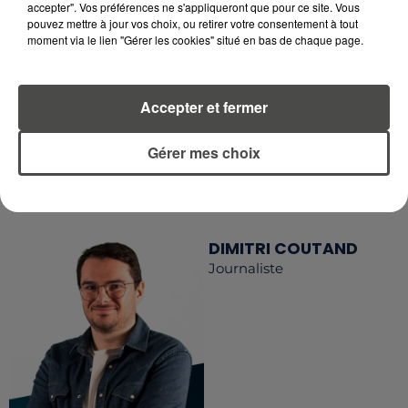
accepter". Vos préférences ne s'appliqueront que pour ce site. Vous
RETROUVEZ TOUTE L'ACTU DE LA RÉGION ET
pouvez mettre à jour vos choix, ou retirer votre consentement à tout
RECEVEZ LES ALERTES INFOS DE LA RÉDACTION
moment via le lien "Gérer les cookies" situé en bas de chaque page.
EN TÉLÉCHARGEANT L'APPLICATION MOBILE
RCA
Accepter et fermer
Gérer mes choix
LA RÉDACTION
Voir toute l'équipe RCA
RCA
DIMITRI COUTAND
Journaliste