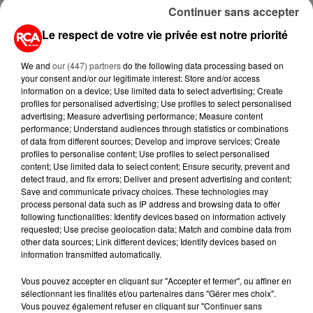
INDUSTRIELS DU TABAC BIENTÔT
Continuer sans accepter
TAXÉS...
Le respect de votre vie privée est notre priorité
6 août 2026
We and
our (447) partners
do the following data processing based on
CANICULE : POURQUOI LES
your consent and/or our legitimate interest: Store and/or access
BOUTEILLES D'EAU
information on a device; Use limited data to select advertising; Create
DISPARAISSENT DES RAYONS...
profiles for personalised advertising; Use profiles to select personalised
advertising; Measure advertising performance; Measure content
performance; Understand audiences through statistics or combinations
5 août 2026
MANGER SAINEMENT COÛTE 25 %
of data from different sources; Develop and improve services; Create
profiles to personalise content; Use profiles to select personalised
PLUS CHER QU'IL Y A CINQ ANS,
content; Use limited data to select content; Ensure security, prevent and
ALERTE L’ONU
detect fraud, and fix errors; Deliver and present advertising and content;
Save and communicate privacy choices. These technologies may
5 août 2026
process personal data such as IP address and browsing data to offer
QUELLES SONT LES MARQUES QUI
following functionalities: Identify devices based on information actively
requested; Use precise geolocation data; Match and combine data from
OFFRENT LE MEILLEUR RAPPORT...
other data sources; Link different devices; Identify devices based on
information transmitted automatically.
Vous pouvez accepter en cliquant sur "Accepter et fermer", ou affiner en
sélectionnant les finalités et/ou partenaires dans "Gérer mes choix".
Vous pouvez également refuser en cliquant sur "Continuer sans