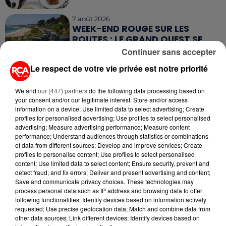
7 août 2026
WEEK-END ROUGE SUR LES
ROUTES : LE GRAND OUEST SE
PRÉPARE À UN...
Continuer sans accepter
Le respect de votre vie privée est notre priorité
6 août 2026
MÉGOTS ET FEUX DE FORÊT : LES
We and
our (447) partners
do the following data processing based on
INDUSTRIELS DU TABAC BIENTÔT
your consent and/or our legitimate interest: Store and/or access
TAXÉS...
information on a device; Use limited data to select advertising; Create
profiles for personalised advertising; Use profiles to select personalised
6 août 2026
advertising; Measure advertising performance; Measure content
CANICULE : POURQUOI LES
performance; Understand audiences through statistics or combinations
BOUTEILLES D'EAU
of data from different sources; Develop and improve services; Create
profiles to personalise content; Use profiles to select personalised
DISPARAISSENT DES RAYONS...
content; Use limited data to select content; Ensure security, prevent and
detect fraud, and fix errors; Deliver and present advertising and content;
5 août 2026
Save and communicate privacy choices. These technologies may
MANGER SAINEMENT COÛTE 25 %
process personal data such as IP address and browsing data to offer
PLUS CHER QU'IL Y A CINQ ANS,
following functionalities: Identify devices based on information actively
requested; Use precise geolocation data; Match and combine data from
ALERTE L’ONU
other data sources; Link different devices; Identify devices based on