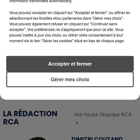
information transmitted automatically.
5 août 2026
QUELLES SONT LES MARQUES QUI
Vous pouvez accepter en cliquant sur "Accepter et fermer", ou affiner en
OFFRENT LE MEILLEUR RAPPORT...
sélectionnant les finalités et/ou partenaires dans "Gérer mes choix".
Vous pouvez également refuser en cliquant sur "Continuer sans
accepter". Vos préférences ne s'appliqueront que pour ce site. Vous
pouvez mettre à jour vos choix, ou retirer votre consentement à tout
moment via le lien "Gérer les cookies" situé en bas de chaque page.
RETROUVEZ TOUTE L'ACTU DE LA RÉGION ET
Accepter et fermer
RECEVEZ LES ALERTES INFOS DE LA RÉDACTION
EN TÉLÉCHARGEANT L'APPLICATION MOBILE
Gérer mes choix
RCA
LA RÉDACTION
Voir toute l'équipe RCA
RCA
DIMITRI COUTAND