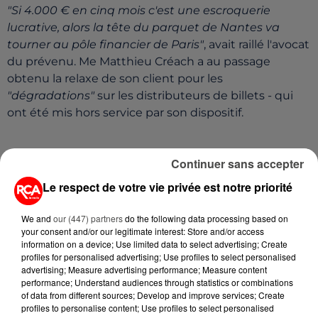
"Si 4.000 € en cinq mois c'est une escroquerie
lucrative, alors la tête du parquet de Nantes va
tourner au pôle financier de Paris"
, avait raillé l'avocat
du prévenu. Me Matthieu Créach a au passage
obtenu la relaxe de son client pour les
"dégradations"
sur les distributeurs de billets - qui
ont été mis hors service par son dispositif.
"Ces dégradations ne sont pas intentionnelles, sauf
Continuer sans accepter
à considérer qu'à grand renfort de ruban adhésif
Le respect de votre vie privée est notre priorité
double face, on peut mettre à mal tout le système
bancaire français"
, avait-il ironisé./GF (PressPepper)
We and
our (447) partners
do the following data processing based on
your consent and/or our legitimate interest: Store and/or access
information on a device; Use limited data to select advertising; Create
profiles for personalised advertising; Use profiles to select personalised
advertising; Measure advertising performance; Measure content
performance; Understand audiences through statistics or combinations
of data from different sources; Develop and improve services; Create
profiles to personalise content; Use profiles to select personalised