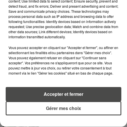
content; Use limited data to select content; Ensure security, prevent and
detect fraud, and fix errors; Deliver and present advertising and content;
Save and communicate privacy choices. These technologies may
process personal data such as IP address and browsing data to offer
following functionalities: Identify devices based on information actively
requested; Use precise geolocation data; Match and combine data from
other data sources; Link different devices; Identify devices based on
A LIRE AUSSI...
information transmitted automatically.
Vous pouvez accepter en cliquant sur "Accepter et fermer", ou affiner en
sélectionnant les finalités et/ou partenaires dans "Gérer mes choix".
7 août 2026
PETIT-DÉJEUNER : EST-IL
Vous pouvez également refuser en cliquant sur "Continuer sans
accepter". Vos préférences ne s'appliqueront que pour ce site. Vous
VRAIMENT OBLIGATOIRE DE
pouvez mettre à jour vos choix, ou retirer votre consentement à tout
MANGER LE MATIN ?
moment via le lien "Gérer les cookies" situé en bas de chaque page.
7 août 2026
WEEK-END ROUGE SUR LES
Accepter et fermer
ROUTES : LE GRAND OUEST SE
PRÉPARE À UN...
Gérer mes choix
6 août 2026
MÉGOTS ET FEUX DE FORÊT : LES
INDUSTRIELS DU TABAC BIENTÔT