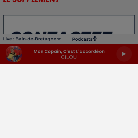
Live :
Bain-de-Bretagne
Podcasts
Mon Copain, C'est L'accordéon
GILOU
LA RADIO
INFOS
PODCASTS
RENDEZ-VOUS
PUBLICITÉ