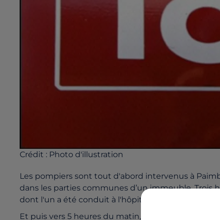
Crédit :
Photo d'illustration
Les pompiers sont tout d'abord intervenus à Paimb
dans les parties communes d’un immeuble. Trois 
dont l'un a été conduit à l'hôpital de Saint-Nazaire.
Et puis vers 5 heures du matin, les pompiers ont ét