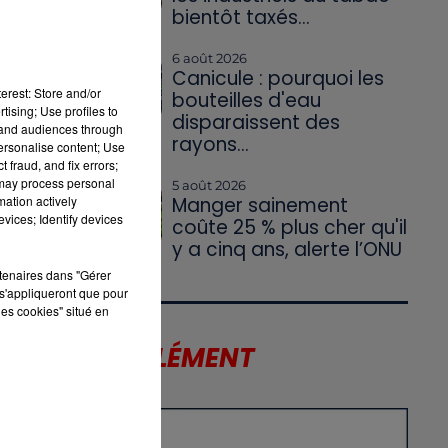
bientôt taxés...
re
6 août 2026
Canicule : pourquoi les
erest: Store and/or
bouteilles d'eau
tising; Use profiles to
disparaissent des
tand audiences through
rayons...
personalise content; Use
 fraud, and fix errors;
 may process personal
5 août 2026
mation actively
Manger sainement
vices; Identify devices
coûte 25 % plus cher qu'il
y a cinq ans, alerte l’ONU
rtenaires dans "Gérer
s'appliqueront que pour
les cookies" situé en
LE SUPPLÉMENT
X