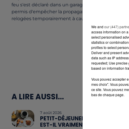
feu s'est déclaré dans un garage au niveau du lieud
permis d'empêcher la propagation des flammes à l
relogées temporairement à cause des fumées.
We and
our (447) partn
access information on a 
select personalised ad
statistics or combinatio
profiles to select person
Deliver and present adv
data such as IP address 
requested; Use precise g
based on information tra
Vous pouvez accepter en 
mes choix". Vous pouvez
ce site. Vous pouvez met
A LIRE AUSSI...
bas de chaque page.
7 août 2026
PETIT-DÉJEUNER :
EST-IL VRAIMENT