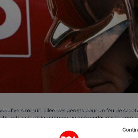
oeuf vers minuit, allée des genêts pour un feu de scoot
habitants ont été légèrement incommodés par les fumée
Contin
é appelés pour un autre incendie à la Plaine-sur-Mer. Un