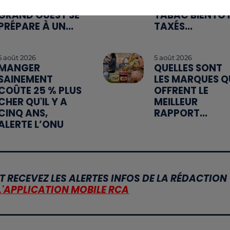
ROUTES : LE
INDUSTRIELS DU
GRAND OUEST SE
TABAC BIENTÔ
PRÉPARE À UN...
TAXÉS...
5 août 2026
5 août 2026
MANGER
QUELLES SONT
SAINEMENT
LES MARQUES Q
COÛTE 25 % PLUS
OFFRENT LE
CHER QU'IL Y A
MEILLEUR
CINQ ANS,
RAPPORT...
ALERTE L’ONU
T RECEVEZ LES ALERTES INFOS DE LA RÉDACTION
L'APPLICATION MOBILE RCA