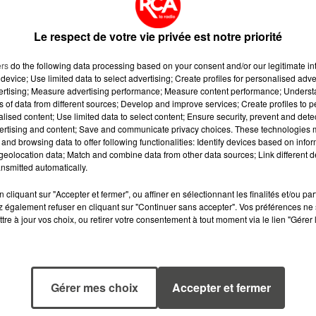
it la Fendoire. L'intervention des sapeurs-pompiers a
a maison voisine. Deux personnes ont cependant dû êt
Le respect de votre vie privée est notre priorité
ers
do the following data processing based on your consent and/or our legitimate int
device; Use limited data to select advertising; Create profiles for personalised adver
vertising; Measure advertising performance; Measure content performance; Unders
ns of data from different sources; Develop and improve services; Create profiles to 
alised content; Use limited data to select content; Ensure security, prevent and detect
ertising and content; Save and communicate privacy choices. These technologies
and browsing data to offer following functionalities: Identify devices based on infor
eolocation data; Match and combine data from other data sources; Link different de
nsmitted automatically.
cliquant sur "Accepter et fermer", ou affiner en sélectionnant les finalités et/ou pa
 également refuser en cliquant sur "Continuer sans accepter". Vos préférences ne 
tre à jour vos choix, ou retirer votre consentement à tout moment via le lien "Gérer 
7 août 2026
6 août 2026
Gérer mes choix
Accepter et fermer
WEEK-END
MÉGOTS ET FEU
ROUGE SUR LES
DE FORÊT : LES