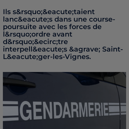
Ils s&rsquo;&eacute;taient
lanc&eacute;s dans une course-
poursuite avec les forces de
l&rsquo;ordre avant
d&rsquo;&ecirc;tre
interpell&eacute;s &agrave; Saint-
L&eacute;ger-les-Vignes.