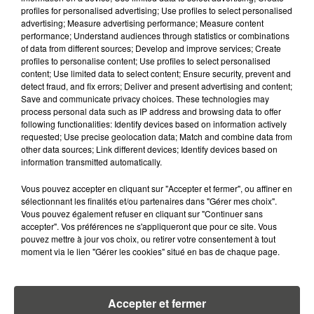
MANGER LE MATIN ?
profiles for personalised advertising; Use profiles to select personalised
advertising; Measure advertising performance; Measure content
7 août 2026
performance; Understand audiences through statistics or combinations
WEEK-END ROUGE SUR LES
of data from different sources; Develop and improve services; Create
ROUTES : LE GRAND OUEST SE
profiles to personalise content; Use profiles to select personalised
PRÉPARE À UN...
content; Use limited data to select content; Ensure security, prevent and
detect fraud, and fix errors; Deliver and present advertising and content;
Save and communicate privacy choices. These technologies may
6 août 2026
process personal data such as IP address and browsing data to offer
MÉGOTS ET FEUX DE FORÊT : LES
following functionalities: Identify devices based on information actively
INDUSTRIELS DU TABAC BIENTÔT
requested; Use precise geolocation data; Match and combine data from
TAXÉS...
other data sources; Link different devices; Identify devices based on
information transmitted automatically.
6 août 2026
Vous pouvez accepter en cliquant sur "Accepter et fermer", ou affiner en
CANICULE : POURQUOI LES
sélectionnant les finalités et/ou partenaires dans "Gérer mes choix".
BOUTEILLES D'EAU
Vous pouvez également refuser en cliquant sur "Continuer sans
DISPARAISSENT DES RAYONS...
accepter". Vos préférences ne s'appliqueront que pour ce site. Vous
pouvez mettre à jour vos choix, ou retirer votre consentement à tout
moment via le lien "Gérer les cookies" situé en bas de chaque page.
5 août 2026
MANGER SAINEMENT COÛTE 25 %
PLUS CHER QU'IL Y A CINQ ANS,
ALERTE L’ONU
Accepter et fermer