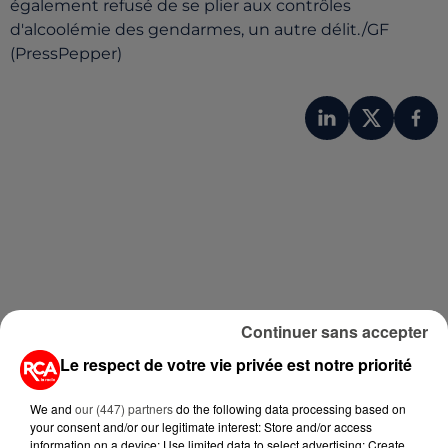
également refusé de se plier aux contrôles
d'alcoolémie des gendarmes, un autre délit./GF
(PressPepper)
A LIRE AUSSI...
Continuer sans accepter
Le respect de votre vie privée est notre priorité
7 août 2026
PETIT-DÉJEUNER : EST-IL
We and
our (447) partners
do the following data processing based on
VRAIMENT OBLIGATOIRE DE
your consent and/or our legitimate interest: Store and/or access
information on a device; Use limited data to select advertising; Create