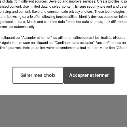
ns of data from different sources; Develop and improve services; Create profiles to 
alised content; Use limited data to select content; Ensure security, prevent and detect
ertising and content; Save and communicate privacy choices. These technologies
and browsing data to offer following functionalities: Identify devices based on infor
eolocation data; Match and combine data from other data sources; Link different de
nsmitted automatically.
cliquant sur "Accepter et fermer", ou affiner en sélectionnant les finalités et/ou pa
te pollution. Elles pourraient être consécutives aux
 également refuser en cliquant sur "Continuer sans accepter". Vos préférences ne 
illance devraient être menés au-dessus de l’océan pour
tre à jour vos choix, ou retirer votre consentement à tout moment via le lien "Gérer 
 aussi y avoir des opérations de ramassage de ces boulette
Gérer mes choix
Accepter et fermer