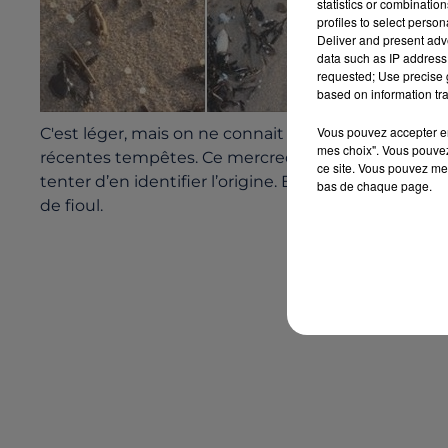
statistics or combinatio
profiles to select person
Deliver and present adv
data such as IP address 
requested; Use precise g
based on information tra
Vous pouvez accepter en 
C'est léger, mais on ne connait pas l'origine de cet
mes choix". Vous pouvez
récentes tempêtes. Ce mercredi, des vols de surve
ce site. Vous pouvez met
tenter d’en identifier l’origine. En attendant, il va
bas de chaque page.
de fioul.