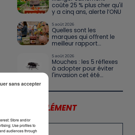
coûte 25 % plus cher qu'il
y a cinq ans, alerte l’ONU
5 août 2026
Quelles sont les
marques qui offrent le
meilleur rapport...
5 août 2026
Mouches : les 5 réflexes
à adopter pour éviter
l'invasion cet été...
uer sans accepter
LE SUPPLÉMENT
erest: Store and/or
tising; Use profiles to
tand audiences through