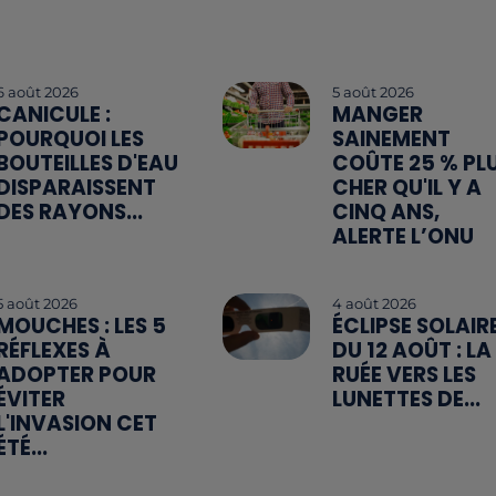
6 août 2026
5 août 2026
CANICULE :
MANGER
POURQUOI LES
SAINEMENT
BOUTEILLES D'EAU
COÛTE 25 % PL
DISPARAISSENT
CHER QU'IL Y A
DES RAYONS...
CINQ ANS,
ALERTE L’ONU
5 août 2026
4 août 2026
MOUCHES : LES 5
ÉCLIPSE SOLAIR
RÉFLEXES À
DU 12 AOÛT : LA
ADOPTER POUR
RUÉE VERS LES
ÉVITER
LUNETTES DE...
L'INVASION CET
ÉTÉ...