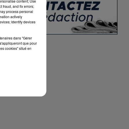
personalise content; Use
 fraud, and fix errors;
 may process personal
mation actively
vices; Identify devices
rtenaires dans "Gérer
s'appliqueront que pour
les cookies" situé en
s