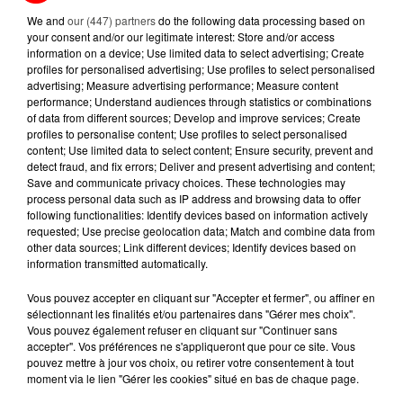
We and
our (447) partners
do the following data processing based on
your consent and/or our legitimate interest: Store and/or access
LA RÉDACTION
Voir toute l'équipe RCA
information on a device; Use limited data to select advertising; Create
RCA
profiles for personalised advertising; Use profiles to select personalised
advertising; Measure advertising performance; Measure content
performance; Understand audiences through statistics or combinations
DIMITRI COUTAND
of data from different sources; Develop and improve services; Create
profiles to personalise content; Use profiles to select personalised
Journaliste
content; Use limited data to select content; Ensure security, prevent and
detect fraud, and fix errors; Deliver and present advertising and content;
Save and communicate privacy choices. These technologies may
process personal data such as IP address and browsing data to offer
following functionalities: Identify devices based on information actively
requested; Use precise geolocation data; Match and combine data from
other data sources; Link different devices; Identify devices based on
information transmitted automatically.
Vous pouvez accepter en cliquant sur "Accepter et fermer", ou affiner en
sélectionnant les finalités et/ou partenaires dans "Gérer mes choix".
MARGOT DOUÉTIL
Vous pouvez également refuser en cliquant sur "Continuer sans
Journaliste
accepter". Vos préférences ne s'appliqueront que pour ce site. Vous
pouvez mettre à jour vos choix, ou retirer votre consentement à tout
moment via le lien "Gérer les cookies" situé en bas de chaque page.