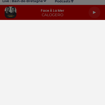
Live :
Bain-de-Bretagne
Podcasts
Face À La Mer
CALOGERO
LA RADIO
INFOS
PODCASTS
RENDEZ-VOUS
PUBLICITÉ
Gestion des cookies
Mentions légales
Espace presse
Téléchargez l'appli