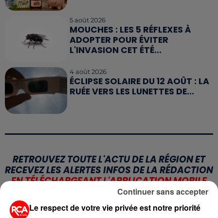
5 août 2026
MOUCHES : LES 5 RÉFLEXES À
ADOPTER POUR ÉVITER
L'INVASION CET ÉTÉ...
4 août 2026
ÉCLIPSE SOLAIRE DU 12 AOÛT : LA
RUÉE VERS LES LUNETTES DE...
RETROUVEZ TOUTE L'ACTU DE LA RÉGION ET
RECEVEZ LES ALERTES INFOS DE LA RÉDACTION
EN TÉLÉCHARGEANT L'APPLICATION MOBILE
RCA
Continuer sans accepter
Le respect de votre vie privée est notre priorité