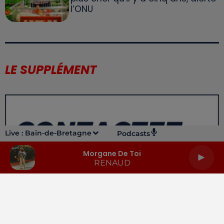
l’ONU
LE SUPPLÉMENT
Live :
Bain-de-Bretagne
Podcasts
Morgane De Toi
RENAUD