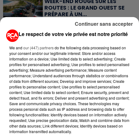
WEEK-END ROUGE SUR LES
ROUTES : LE GRAND OUEST SE
PRÉPARE À UN...
Continuer sans accepter
6 août 2026
Le respect de votre vie privée est notre priorité
MÉGOTS ET FEUX DE FORÊT : LES
INDUSTRIELS DU TABAC BIENTÔT
TAXÉS...
We and
our (447) partners
do the following data processing based on
your consent and/or our legitimate interest: Store and/or access
information on a device; Use limited data to select advertising; Create
6 août 2026
profiles for personalised advertising; Use profiles to select personalised
CANICULE : POURQUOI LES
advertising; Measure advertising performance; Measure content
BOUTEILLES D'EAU
performance; Understand audiences through statistics or combinations
DISPARAISSENT DES RAYONS...
of data from different sources; Develop and improve services; Create
profiles to personalise content; Use profiles to select personalised
content; Use limited data to select content; Ensure security, prevent and
5 août 2026
detect fraud, and fix errors; Deliver and present advertising and content;
MANGER SAINEMENT COÛTE 25 %
Save and communicate privacy choices. These technologies may
PLUS CHER QU'IL Y A CINQ ANS,
process personal data such as IP address and browsing data to offer
ALERTE L’ONU
following functionalities: Identify devices based on information actively
requested; Use precise geolocation data; Match and combine data from
other data sources; Link different devices; Identify devices based on
5 août 2026
information transmitted automatically.
QUELLES SONT LES MARQUES QUI