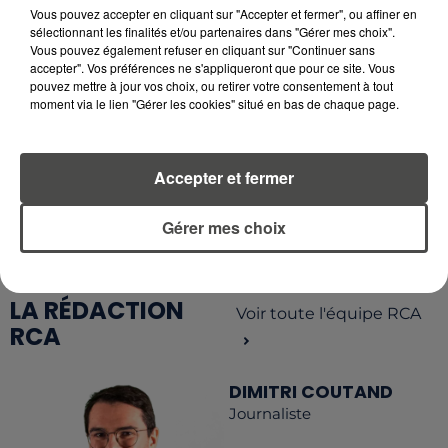
OFFRENT LE MEILLEUR RAPPORT...
Vous pouvez accepter en cliquant sur "Accepter et fermer", ou affiner en
sélectionnant les finalités et/ou partenaires dans "Gérer mes choix".
Vous pouvez également refuser en cliquant sur "Continuer sans
accepter". Vos préférences ne s'appliqueront que pour ce site. Vous
pouvez mettre à jour vos choix, ou retirer votre consentement à tout
moment via le lien "Gérer les cookies" situé en bas de chaque page.
RETROUVEZ TOUTE L'ACTU DE LA RÉGION ET
RECEVEZ LES ALERTES INFOS DE LA RÉDACTION
Accepter et fermer
EN TÉLÉCHARGEANT L'APPLICATION MOBILE
RCA
Gérer mes choix
LA RÉDACTION
Voir toute l'équipe RCA
RCA
DIMITRI COUTAND
Journaliste