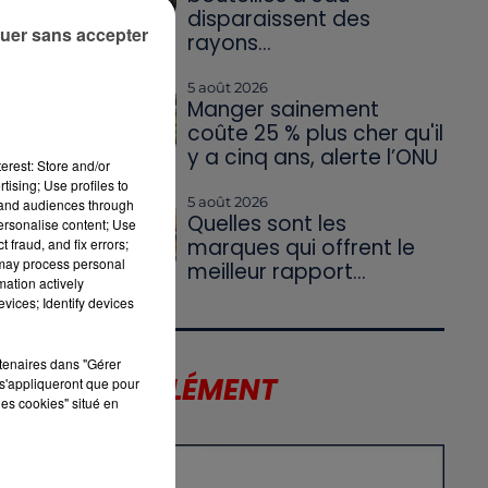
disparaissent des
uer sans accepter
rayons...
u
5 août 2026
Manger sainement
coûte 25 % plus cher qu'il
y a cinq ans, alerte l’ONU
erest: Store and/or
tising; Use profiles to
5 août 2026
tand audiences through
Quelles sont les
personalise content; Use
marques qui offrent le
 fraud, and fix errors;
 may process personal
meilleur rapport...
mation actively
vices; Identify devices
rtenaires dans "Gérer
LE SUPPLÉMENT
s'appliqueront que pour
les cookies" situé en