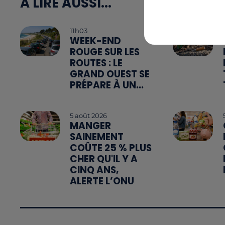
A LIRE AUSSI...
11h03
WEEK-END
ROUGE SUR LES
ROUTES : LE
GRAND OUEST SE
PRÉPARE À UN...
5 août 2026
MANGER
SAINEMENT
COÛTE 25 % PLUS
CHER QU'IL Y A
CINQ ANS,
ALERTE L’ONU