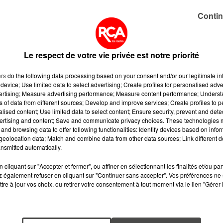
i-journée. Ce devrait être confirmé dans la matinée.
Contin
ils avaient été reportés à cause de la grève des agents d
 mars.
x
, le dernier bijou des Chantiers de l'Atlantique. �x:�
Le respect de votre vie privée est notre priorité
a accueillir près de 3 000 passagers.
Mu
pic.twitter.com/l62sERmIy0
ers
do the following data processing based on your consent and/or our legitimate int
device; Use limited data to select advertising; Create profiles for personalised adver
020
vertising; Measure advertising performance; Measure content performance; Unders
ns of data from different sources; Develop and improve services; Create profiles to 
alised content; Use limited data to select content; Ensure security, prevent and detect
ertising and content; Save and communicate privacy choices. These technologies
and browsing data to offer following functionalities: Identify devices based on infor
eolocation data; Match and combine data from other data sources; Link different de
nsmitted automatically.
cliquant sur "Accepter et fermer", ou affiner en sélectionnant les finalités et/ou pa
 également refuser en cliquant sur "Continuer sans accepter". Vos préférences ne 
tre à jour vos choix, ou retirer votre consentement à tout moment via le lien "Gérer 