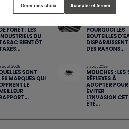
Gérer mes choix
Accepter et fermer
6 août 2026
6 août 2026
MÉGOTS ET FEUX
CANICULE :
DE FORÊT : LES
POURQUOI LES
INDUSTRIELS DU
BOUTEILLES D'E
TABAC BIENTÔT
DISPARAISSENT
TAXÉS...
DES RAYONS...
5 août 2026
5 août 2026
QUELLES SONT
MOUCHES : LES 
LES MARQUES QUI
RÉFLEXES À
OFFRENT LE
ADOPTER POUR
MEILLEUR
ÉVITER
RAPPORT...
L'INVASION CET
ÉTÉ...