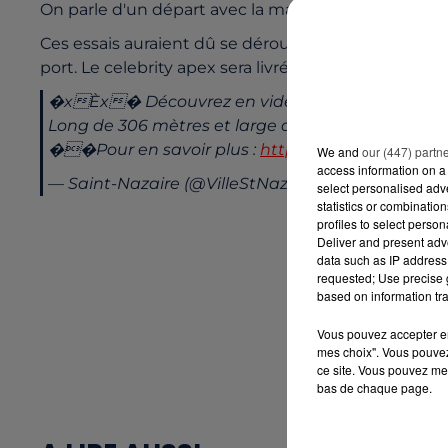
On parle d'un départ avec la marée haute, vers la m
Ces essais auraient dû se dérouler en janvier, mais 
port. Le celebrity apex sera livré à son armateur fin
�xÈx� Découvrez en vidéo le
#CelebrityApe
Long de 306 mètres et large de 39 mètres, il pourr
��Pour en savoir plus :
https://t.co/bD4VdZM1
We and
our (447) partn
access information on a 
— Saint-Nazaire (@VilleStNazaire)
January 30, 2
select personalised ad
statistics or combinatio
profiles to select person
Deliver and present adv
data such as IP address 
requested; Use precise g
based on information tra
Vous pouvez accepter en 
mes choix". Vous pouvez
ce site. Vous pouvez met
bas de chaque page.