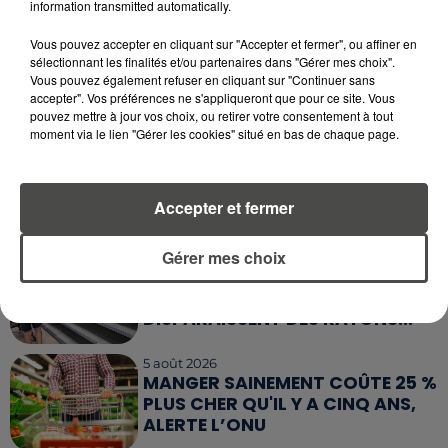
MANGER LE MATIN ?
information transmitted automatically.
Vous pouvez accepter en cliquant sur "Accepter et fermer", ou affiner en
7 août 2026
WEEK-END ROUGE SUR LES
sélectionnant les finalités et/ou partenaires dans "Gérer mes choix".
Vous pouvez également refuser en cliquant sur "Continuer sans
ROUTES : LE GRAND OUEST SE
accepter". Vos préférences ne s'appliqueront que pour ce site. Vous
PRÉPARE À UN...
pouvez mettre à jour vos choix, ou retirer votre consentement à tout
moment via le lien "Gérer les cookies" situé en bas de chaque page.
6 août 2026
MÉGOTS ET FEUX DE FORÊT : LES
INDUSTRIELS DU TABAC BIENTÔT
Accepter et fermer
TAXÉS...
Gérer mes choix
6 août 2026
CANICULE : POURQUOI LES
BOUTEILLES D'EAU
DISPARAISSENT DES RAYONS...
5 août 2026
MANGER SAINEMENT COÛTE 25 %
PLUS CHER QU'IL Y A CINQ ANS,
ALERTE L’ONU