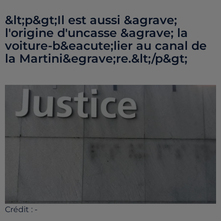
&lt;p&gt;Il est aussi &agrave;
l'origine d'uncasse &agrave; la
voiture-b&eacute;lier au canal de
la Martini&egrave;re.&lt;/p&gt;
Crédit :
-