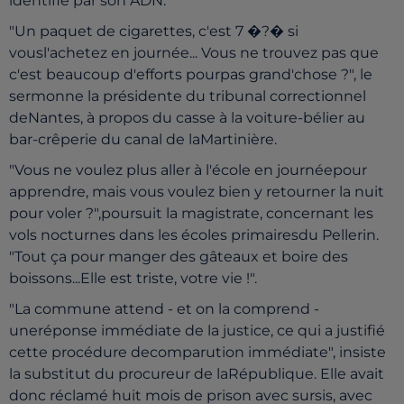
identifié par son ADN.
"Un paquet de cigarettes, c'est 7 �?� si
vousl'achetez en journée... Vous ne trouvez pas que
c'est beaucoup d'efforts pourpas grand'chose ?", le
sermonne la présidente du tribunal correctionnel
deNantes, à propos du casse à la voiture-bélier au
bar-crêperie du canal de laMartinière.
"Vous ne voulez plus aller à l'école en journéepour
apprendre, mais vous voulez bien y retourner la nuit
pour voler ?",poursuit la magistrate, concernant les
vols nocturnes dans les écoles primairesdu Pellerin.
"Tout ça pour manger des gâteaux et boire des
boissons...Elle est triste, votre vie !".
"La commune attend - et on la comprend -
uneréponse immédiate de la justice, ce qui a justifié
cette procédure decomparution immédiate", insiste
la substitut du procureur de laRépublique. Elle avait
donc réclamé huit mois de prison avec sursis, avec