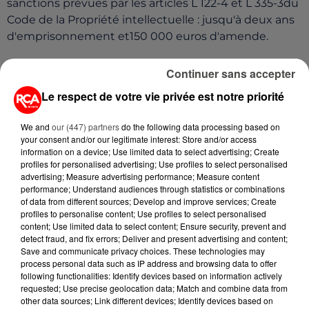
sanctions prévues par les articles L 122-4 et L 335-3du
Code de la Propriété intellectuelle : jusqu'à deux ans
d'emprisonnement et150 000 euros d'amende.
Continuer sans accepter
Le respect de votre vie privée est notre priorité
We and
our (447) partners
do the following data processing based on
your consent and/or our legitimate interest: Store and/or access
information on a device; Use limited data to select advertising; Create
profiles for personalised advertising; Use profiles to select personalised
advertising; Measure advertising performance; Measure content
performance; Understand audiences through statistics or combinations
of data from different sources; Develop and improve services; Create
profiles to personalise content; Use profiles to select personalised
A LIRE AUSSI...
content; Use limited data to select content; Ensure security, prevent and
detect fraud, and fix errors; Deliver and present advertising and content;
Save and communicate privacy choices. These technologies may
process personal data such as IP address and browsing data to offer
7 août 2026
following functionalities: Identify devices based on information actively
PETIT-DÉJEUNER : EST-IL
requested; Use precise geolocation data; Match and combine data from
VRAIMENT OBLIGATOIRE DE
other data sources; Link different devices; Identify devices based on