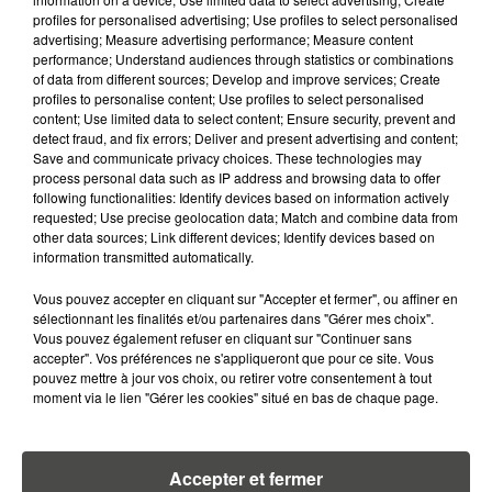
profiles for personalised advertising; Use profiles to select personalised
5 août 2026
advertising; Measure advertising performance; Measure content
QUELLES SONT LES MARQUES QUI
performance; Understand audiences through statistics or combinations
OFFRENT LE MEILLEUR RAPPORT...
of data from different sources; Develop and improve services; Create
profiles to personalise content; Use profiles to select personalised
content; Use limited data to select content; Ensure security, prevent and
detect fraud, and fix errors; Deliver and present advertising and content;
Save and communicate privacy choices. These technologies may
process personal data such as IP address and browsing data to offer
following functionalities: Identify devices based on information actively
requested; Use precise geolocation data; Match and combine data from
RETROUVEZ TOUTE L'ACTU DE LA RÉGION ET
other data sources; Link different devices; Identify devices based on
RECEVEZ LES ALERTES INFOS DE LA RÉDACTION
information transmitted automatically.
EN TÉLÉCHARGEANT L'APPLICATION MOBILE
RCA
Vous pouvez accepter en cliquant sur "Accepter et fermer", ou affiner en
sélectionnant les finalités et/ou partenaires dans "Gérer mes choix".
Vous pouvez également refuser en cliquant sur "Continuer sans
accepter". Vos préférences ne s'appliqueront que pour ce site. Vous
pouvez mettre à jour vos choix, ou retirer votre consentement à tout
moment via le lien "Gérer les cookies" situé en bas de chaque page.
LA RÉDACTION
Voir toute l'équipe RCA
RCA
Accepter et fermer