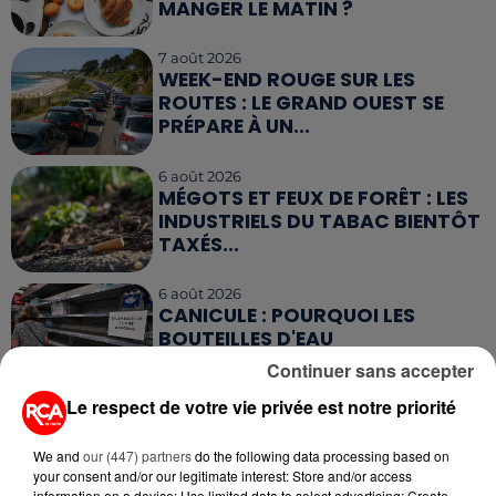
MANGER LE MATIN ?
7 août 2026
WEEK-END ROUGE SUR LES
ROUTES : LE GRAND OUEST SE
PRÉPARE À UN...
6 août 2026
MÉGOTS ET FEUX DE FORÊT : LES
INDUSTRIELS DU TABAC BIENTÔT
TAXÉS...
6 août 2026
CANICULE : POURQUOI LES
BOUTEILLES D'EAU
DISPARAISSENT DES RAYONS...
Continuer sans accepter
Le respect de votre vie privée est notre priorité
5 août 2026
MANGER SAINEMENT COÛTE 25 %
PLUS CHER QU'IL Y A CINQ ANS,
We and
our (447) partners
do the following data processing based on
your consent and/or our legitimate interest: Store and/or access
ALERTE L’ONU
information on a device; Use limited data to select advertising; Create