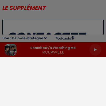
LE SUPPLÉMENT
Live :
Bain-de-Bretagne
Podcasts
Somebody's Watching Me
ROCKWELL
LA RADIO
INFOS
PODCASTS