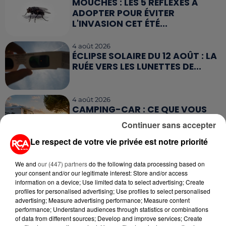
MOUCHES : LES 5 RÉFLEXES À
ADOPTER POUR ÉVITER
L'INVASION CET ÉTÉ...
4 août 2026
ÉCLIPSE SOLAIRE DU 12 AOÛT : LA
RUÉE VERS LES LUNETTES DE...
4 août 2026
CAMPING-CAR : CE QUE VOUS
AVEZ LE DROIT DE FAIRE... ET LES
Continuer sans accepter
ERREURS...
Le respect de votre vie privée est notre priorité
3 août 2026
ASSURANCES : TOUT SAVOIR
We and
our (447) partners
do the following data processing based on
SUR L'AUGMENTATION DE LA «
your consent and/or our legitimate interest: Store and/or access
information on a device; Use limited data to select advertising; Create
TAXE ATTENTAT »...
profiles for personalised advertising; Use profiles to select personalised
advertising; Measure advertising performance; Measure content
performance; Understand audiences through statistics or combinations
of data from different sources; Develop and improve services; Create