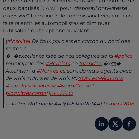
en bord de route aux Herbiers. Ils sont au nombre de
deux, baptisés D.A.V.E, pour "
dispositif anti-vitesse
excessive
". La mairie et le commissariat veulent ainsi
faire ralentir les automobilistes et diminuer
l'utilisation du téléphone au volant.
[
#Insolite
] De faux policiers en carton au bord des
routes ?
�~�️excellente idée de nos collègues de la
#police
municipale des
#Herbiers
en
#Vendée
�x�.
Attention, à
#Nantes
ce sont de vrais agents avec
de vrais radars et de vrais PV
#OhLesMéchants
#Jeréduismavitesse
#MardiConseil
pic.twitter.com/lTjBv4ZFLO
— Police Nationale 44 (@PoliceNat44)
13 mars 2018