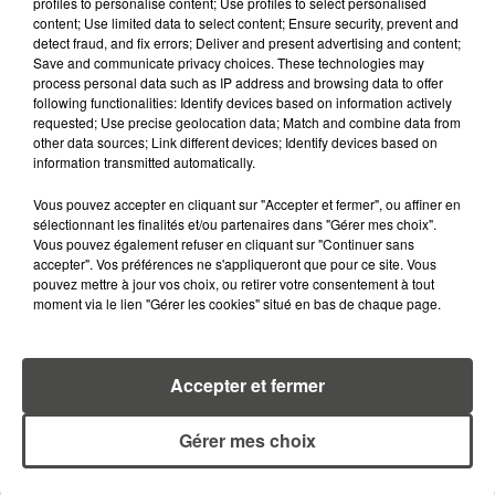
profiles to personalise content; Use profiles to select personalised
content; Use limited data to select content; Ensure security, prevent and
RETROUVEZ TOUTE L'ACTU DE LA RÉGION ET
detect fraud, and fix errors; Deliver and present advertising and content;
RECEVEZ LES ALERTES INFOS DE LA RÉDACTION
Save and communicate privacy choices. These technologies may
process personal data such as IP address and browsing data to offer
EN TÉLÉCHARGEANT L'APPLICATION MOBILE
following functionalities: Identify devices based on information actively
RCA
requested; Use precise geolocation data; Match and combine data from
other data sources; Link different devices; Identify devices based on
information transmitted automatically.
Vous pouvez accepter en cliquant sur "Accepter et fermer", ou affiner en
LA RÉDACTION
sélectionnant les finalités et/ou partenaires dans "Gérer mes choix".
Voir toute l'équipe RCA
Vous pouvez également refuser en cliquant sur "Continuer sans
RCA
accepter". Vos préférences ne s'appliqueront que pour ce site. Vous
pouvez mettre à jour vos choix, ou retirer votre consentement à tout
moment via le lien "Gérer les cookies" situé en bas de chaque page.
DIMITRI COUTAND
Journaliste
Accepter et fermer
Gérer mes choix