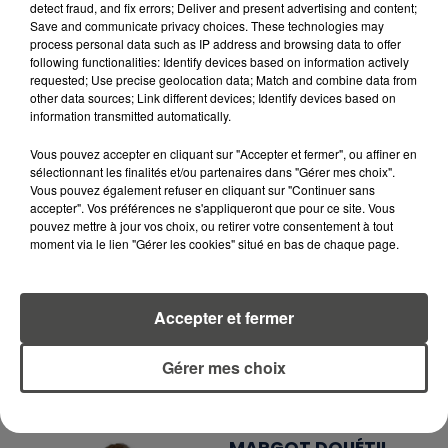
detect fraud, and fix errors; Deliver and present advertising and content;
EN TÉLÉCHARGEANT L'APPLICATION MOBILE
Save and communicate privacy choices. These technologies may
RCA
process personal data such as IP address and browsing data to offer
following functionalities: Identify devices based on information actively
requested; Use precise geolocation data; Match and combine data from
other data sources; Link different devices; Identify devices based on
information transmitted automatically.
LA RÉDACTION
Voir toute l'équipe RCA
Vous pouvez accepter en cliquant sur "Accepter et fermer", ou affiner en
RCA
sélectionnant les finalités et/ou partenaires dans "Gérer mes choix".
Vous pouvez également refuser en cliquant sur "Continuer sans
accepter". Vos préférences ne s'appliqueront que pour ce site. Vous
DIMITRI COUTAND
pouvez mettre à jour vos choix, ou retirer votre consentement à tout
moment via le lien "Gérer les cookies" situé en bas de chaque page.
Journaliste
Accepter et fermer
Gérer mes choix
MARGOT DOUÉTIL