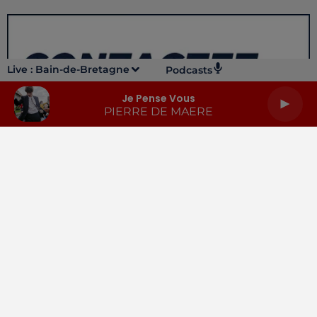
Live :
Bain-de-Bretagne
Podcasts
Je Pense Vous
PIERRE DE MAERE
LA RADIO
INFOS
PODCASTS
RENDEZ-VOUS
PUBLICITÉ