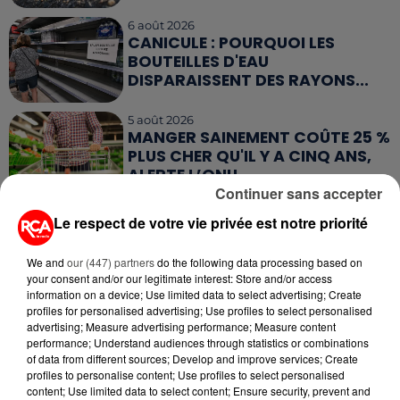
6 août 2026
CANICULE : POURQUOI LES
BOUTEILLES D'EAU
DISPARAISSENT DES RAYONS...
5 août 2026
MANGER SAINEMENT COÛTE 25 %
PLUS CHER QU'IL Y A CINQ ANS,
ALERTE L’ONU
Continuer sans accepter
5 août 2026
Le respect de votre vie privée est notre priorité
QUELLES SONT LES MARQUES QUI
OFFRENT LE MEILLEUR RAPPORT...
We and
our (447) partners
do the following data processing based on
your consent and/or our legitimate interest: Store and/or access
information on a device; Use limited data to select advertising; Create
profiles for personalised advertising; Use profiles to select personalised
advertising; Measure advertising performance; Measure content
performance; Understand audiences through statistics or combinations
of data from different sources; Develop and improve services; Create
RETROUVEZ TOUTE L'ACTU DE LA RÉGION ET
profiles to personalise content; Use profiles to select personalised
content; Use limited data to select content; Ensure security, prevent and
RECEVEZ LES ALERTES INFOS DE LA RÉDACTION