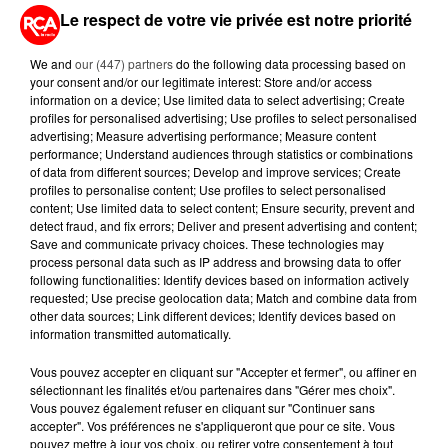
Le respect de votre vie privée est notre priorité
6 août 2026
CANICULE : POURQUOI LES
BOUTEILLES D'EAU
We and
our (447) partners
do the following data processing based on
DISPARAISSENT DES RAYONS...
your consent and/or our legitimate interest: Store and/or access
information on a device; Use limited data to select advertising; Create
profiles for personalised advertising; Use profiles to select personalised
5 août 2026
advertising; Measure advertising performance; Measure content
MANGER SAINEMENT COÛTE 25 %
performance; Understand audiences through statistics or combinations
PLUS CHER QU'IL Y A CINQ ANS,
of data from different sources; Develop and improve services; Create
ALERTE L’ONU
profiles to personalise content; Use profiles to select personalised
content; Use limited data to select content; Ensure security, prevent and
detect fraud, and fix errors; Deliver and present advertising and content;
5 août 2026
Save and communicate privacy choices. These technologies may
QUELLES SONT LES MARQUES QUI
process personal data such as IP address and browsing data to offer
OFFRENT LE MEILLEUR RAPPORT...
following functionalities: Identify devices based on information actively
requested; Use precise geolocation data; Match and combine data from
other data sources; Link different devices; Identify devices based on
information transmitted automatically.
Vous pouvez accepter en cliquant sur "Accepter et fermer", ou affiner en
sélectionnant les finalités et/ou partenaires dans "Gérer mes choix".
RETROUVEZ TOUTE L'ACTU DE LA RÉGION ET
Vous pouvez également refuser en cliquant sur "Continuer sans
accepter". Vos préférences ne s'appliqueront que pour ce site. Vous
RECEVEZ LES ALERTES INFOS DE LA RÉDACTION
pouvez mettre à jour vos choix, ou retirer votre consentement à tout