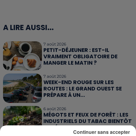
A LIRE AUSSI...
7 août 2026
PETIT-DÉJEUNER : EST-IL
VRAIMENT OBLIGATOIRE DE
MANGER LE MATIN ?
7 août 2026
WEEK-END ROUGE SUR LES
ROUTES : LE GRAND OUEST SE
PRÉPARE À UN...
6 août 2026
MÉGOTS ET FEUX DE FORÊT : LES
INDUSTRIELS DU TABAC BIENTÔT
TAXÉS...
Continuer sans accepter