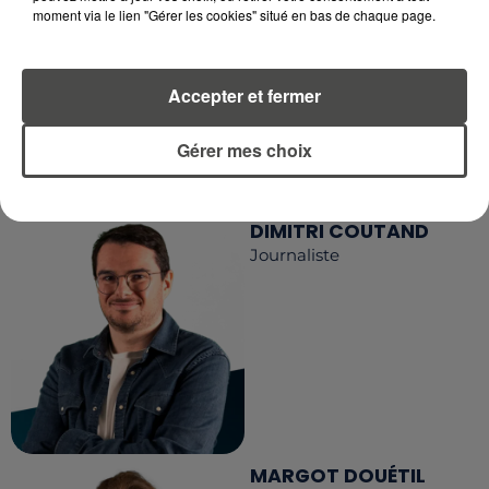
EN TÉLÉCHARGEANT L'APPLICATION MOBILE
moment via le lien "Gérer les cookies" situé en bas de chaque page.
RCA
Accepter et fermer
LA RÉDACTION
Voir toute l'équipe RCA
Gérer mes choix
RCA
DIMITRI COUTAND
Journaliste
MARGOT DOUÉTIL