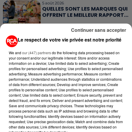
5 août 2026
QUELLES SONT LES MARQUES QUI
OFFRENT LE MEILLEUR RAPPORT...
Continuer sans accepter
Le respect de votre vie privée est notre priorité
We and
our (447) partners
do the following data processing based on
RETROUVEZ TOUTE L'ACTU DE LA RÉGION ET
your consent and/or our legitimate interest: Store and/or access
RECEVEZ LES ALERTES INFOS DE LA RÉDACTION
information on a device; Use limited data to select advertising; Create
EN TÉLÉCHARGEANT L'APPLICATION MOBILE
profiles for personalised advertising; Use profiles to select personalised
advertising; Measure advertising performance; Measure content
RCA
performance; Understand audiences through statistics or combinations
of data from different sources; Develop and improve services; Create
profiles to personalise content; Use profiles to select personalised
content; Use limited data to select content; Ensure security, prevent and
detect fraud, and fix errors; Deliver and present advertising and content;
LA RÉDACTION
Save and communicate privacy choices. These technologies may
Voir toute l'équipe RCA
process personal data such as IP address and browsing data to offer
RCA
following functionalities: Identify devices based on information actively
requested; Use precise geolocation data; Match and combine data from
other data sources; Link different devices; Identify devices based on
DIMITRI COUTAND