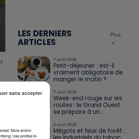
LES DERNIERS
Plus
ARTICLES
7 août 2026
ns
Petit-déjeuner : est-il
vraiment obligatoire de
manger le matin ?
uer sans accepter
7 août 2026
Week-end rouge sur les
routes : le Grand Ouest
se prépare à un...
6 août 2026
Mégots et feux de forêt :
erest: Store and/or
tising; Use profiles to
les industriels du tabac