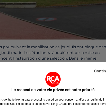
 poursuivent la mobilisation ce jeudi. Ils ont bloqué da
e jeudi matin. Les étudiants s’inquiètent de la mise en
énoncent l’instauration d’une sélection. Dans le même
 depuis ce mercredi au Sénat.
Contin
Le respect de votre vie privée est notre priorité
ers
do the following data processing based on your consent and/or our legitimate int
device; Use limited data to select advertising; Create profiles for personalised adver