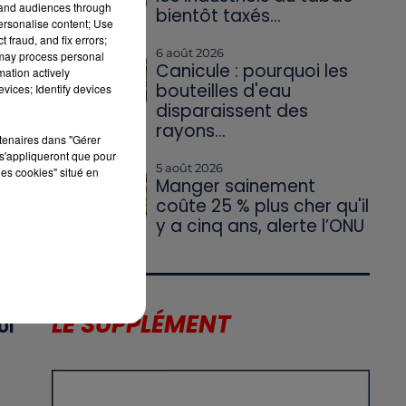
tand audiences through
bientôt taxés...
personalise content; Use
 fraud, and fix errors;
6 août 2026
 may process personal
Canicule : pourquoi les
mation actively
bouteilles d'eau
vices; Identify devices
disparaissent des
rayons...
rtenaires dans "Gérer
X
s'appliqueront que pour
5 août 2026
les cookies" situé en
Manger sainement
coûte 25 % plus cher qu'il
T
y a cinq ans, alerte l’ONU
LE SUPPLÉMENT
UI