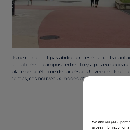
Ils ne comptent pas abdiquer. Les étudiants nantais
la matinée le campus Tertre. Il n’y a pas eu cours c
place de la réforme de l’accès à l’Université. Ils d
temps, ces nouveaux modes d’accès sont débattus
We and
our (447) partn
access information on a 