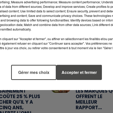
vertising; Measure advertising performance; Measure content performance; Unders
ns of data from different sources; Develop and improve services; Create profiles to 
alised content; Use limited data to select content; Ensure security, prevent and detect
ertising and content; Save and communicate privacy choices. These technologies
and browsing data to offer following functionalities: Identify devices based on infor
eolocation data; Match and combine data from other data sources; Link different de
nsmitted automatically.
7 août 2026
6 août 2026
cliquant sur "Accepter et fermer", ou affiner en sélectionnant les finalités et/ou pa
WEEK-END
MÉGOTS ET FEU
 également refuser en cliquant sur "Continuer sans accepter". Vos préférences ne 
ROUGE SUR LES
DE FORÊT : LES
tre à jour vos choix, ou retirer votre consentement à tout moment via le lien "Gérer 
ROUTES : LE
INDUSTRIELS DU
GRAND OUEST SE
TABAC BIENTÔ
PRÉPARE À UN...
TAXÉS...
Gérer mes choix
Accepter et fermer
5 août 2026
5 août 2026
MANGER
QUELLES SONT
SAINEMENT
LES MARQUES Q
COÛTE 25 % PLUS
OFFRENT LE
CHER QU'IL Y A
MEILLEUR
CINQ ANS,
RAPPORT...