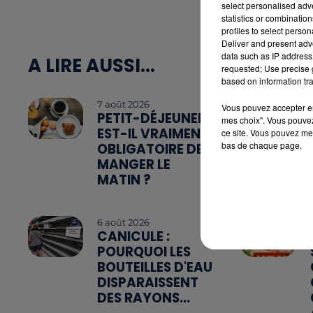
select personalised ad
statistics or combinatio
profiles to select person
Deliver and present adv
data such as IP address 
A LIRE AUSSI...
requested; Use precise g
based on information tra
7 août 2026
Vous pouvez accepter en 
PETIT-DÉJEUNER :
mes choix". Vous pouvez
EST-IL VRAIMENT
ce site. Vous pouvez met
bas de chaque page.
OBLIGATOIRE DE
MANGER LE
MATIN ?
6 août 2026
CANICULE :
POURQUOI LES
BOUTEILLES D'EAU
DISPARAISSENT
DES RAYONS...