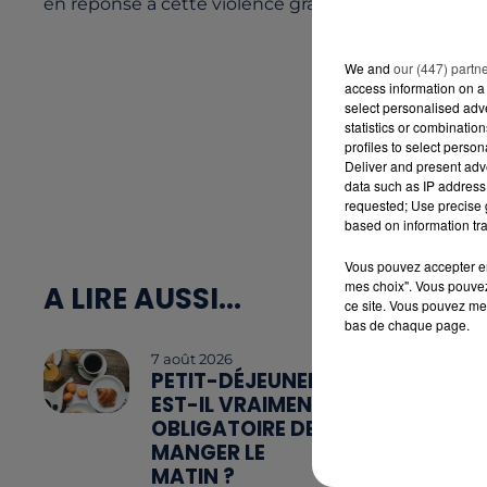
en réponse à cette violence gratuite.
We and
our (447) partn
access information on a 
select personalised ad
statistics or combinatio
profiles to select person
Deliver and present adv
data such as IP address 
requested; Use precise g
based on information tra
Vous pouvez accepter en 
mes choix". Vous pouvez
A LIRE AUSSI...
ce site. Vous pouvez met
bas de chaque page.
7 août 2026
PETIT-DÉJEUNER :
EST-IL VRAIMENT
OBLIGATOIRE DE
MANGER LE
MATIN ?