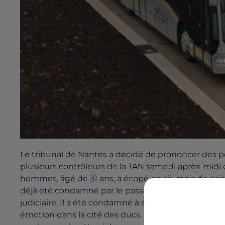
Le tribunal de Nantes a décidé de prononcer des pe
plusieurs contrôleurs de la TAN samedi après-midi d
hommes, âgé de 31 ans, a écopé de six mois de priso
déjà été condamné par le passé des violences. Le pl
judiciaire. Il a été condamné à six mois de prison a
émotion dans la cité des ducs. Mardi dernier, les ag