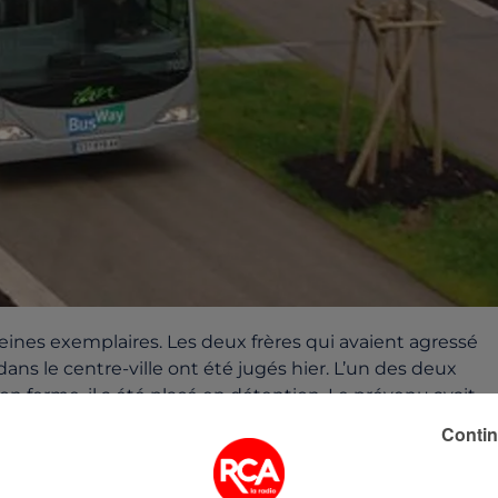
ines exemplaires. Les deux frères qui avaient agressé
ans le centre-ville ont été jugés hier. L’un des deux
n ferme, il a été placé en détention. Le prévenu avait
us jeune, âgé de 22 ans, ne possédait pas de casier
Contin
vec sursis. Ces nouvelles agressions ont suscité une vive
ents de la TAN avaient décidé de faire "
journée blanche",