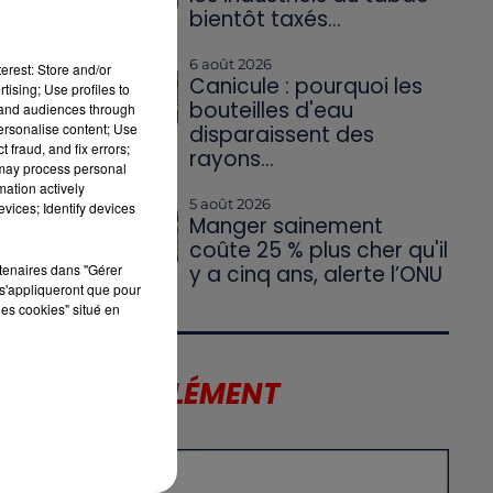
bientôt taxés...
6 août 2026
erest: Store and/or
Canicule : pourquoi les
tising; Use profiles to
bouteilles d'eau
tand audiences through
personalise content; Use
disparaissent des
 fraud, and fix errors;
rayons...
 may process personal
mation actively
5 août 2026
vices; Identify devices
Manger sainement
coûte 25 % plus cher qu'il
rtenaires dans "Gérer
y a cinq ans, alerte l’ONU
s'appliqueront que pour
les cookies" situé en
X
LE SUPPLÉMENT
T