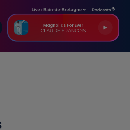
Live :
Bain-de-Bretagne
Podcasts
Magnolias For Ever
CLAUDE FRANCOIS
S