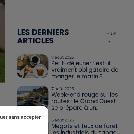
LES DERNIERS
Plus
ARTICLES
7 août 2026
Petit-déjeuner : est-il
vraiment obligatoire de
manger le matin ?
7 août 2026
Week-end rouge sur les
routes : le Grand Ouest
se prépare à un...
uer sans accepter
6 août 2026
Mégots et feux de forêt :
les industriels du tabac