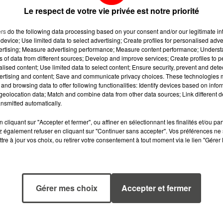
Le respect de votre vie privée est notre priorité
ers
do the following data processing based on your consent and/or our legitimate int
device; Use limited data to select advertising; Create profiles for personalised adver
vertising; Measure advertising performance; Measure content performance; Unders
ns of data from different sources; Develop and improve services; Create profiles to 
alised content; Use limited data to select content; Ensure security, prevent and detect
ertising and content; Save and communicate privacy choices. These technologies
and browsing data to offer following functionalities: Identify devices based on infor
eolocation data; Match and combine data from other data sources; Link different de
nsmitted automatically.
cliquant sur "Accepter et fermer", ou affiner en sélectionnant les finalités et/ou pa
 également refuser en cliquant sur "Continuer sans accepter". Vos préférences ne 
tre à jour vos choix, ou retirer votre consentement à tout moment via le lien "Gérer 
7 août 2026
6 août 2026
WEEK-END
MÉGOTS ET FEU
ROUGE SUR LES
DE FORÊT : LES
Gérer mes choix
Accepter et fermer
ROUTES : LE
INDUSTRIELS DU
GRAND OUEST SE
TABAC BIENTÔ
PRÉPARE À UN...
TAXÉS...