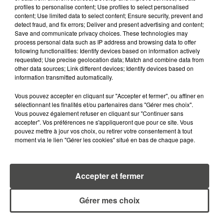
profiles to personalise content; Use profiles to select personalised
content; Use limited data to select content; Ensure security, prevent and
detect fraud, and fix errors; Deliver and present advertising and content;
RETROUVEZ TOUTE L'ACTU DE LA RÉGION ET
Save and communicate privacy choices. These technologies may
RECEVEZ LES ALERTES INFOS DE LA RÉDACTION
process personal data such as IP address and browsing data to offer
EN TÉLÉCHARGEANT L'APPLICATION MOBILE
following functionalities: Identify devices based on information actively
RCA
requested; Use precise geolocation data; Match and combine data from
other data sources; Link different devices; Identify devices based on
information transmitted automatically.
Vous pouvez accepter en cliquant sur "Accepter et fermer", ou affiner en
sélectionnant les finalités et/ou partenaires dans "Gérer mes choix".
LA RÉDACTION
Voir toute l'équipe RCA
Vous pouvez également refuser en cliquant sur "Continuer sans
RCA
accepter". Vos préférences ne s'appliqueront que pour ce site. Vous
pouvez mettre à jour vos choix, ou retirer votre consentement à tout
moment via le lien "Gérer les cookies" situé en bas de chaque page.
DIMITRI COUTAND
Journaliste
Accepter et fermer
Gérer mes choix