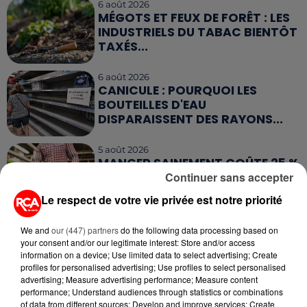
6 août 2026
MÉGOTS ET FEUX DE FORÊT : LES
INDUSTRIELS DU TABAC BIENTÔT
TAXÉS...
6 août 2026
CANICULE : POURQUOI LES
BOUTEILLES D'EAU
DISPARAISSENT DES RAYONS...
5 août 2026
MANGER SAINEMENT COÛTE 25 %
Continuer sans accepter
PLUS CHER QU'IL Y A CINQ ANS,
ALERTE L’ONU
Le respect de votre vie privée est notre priorité
5 août 2026
We and
our (447) partners
do the following data processing based on
QUELLES SONT LES MARQUES QUI
your consent and/or our legitimate interest: Store and/or access
OFFRENT LE MEILLEUR RAPPORT...
information on a device; Use limited data to select advertising; Create
profiles for personalised advertising; Use profiles to select personalised
advertising; Measure advertising performance; Measure content
performance; Understand audiences through statistics or combinations
of data from different sources; Develop and improve services; Create