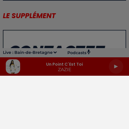
LE SUPPLÉMENT
Live :
Bain-de-Bretagne
Podcasts
Un Point C´est Toi
ZAZIE
LA RADIO
INFOS
PODCASTS