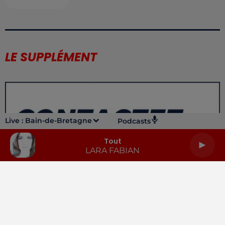
LE SUPPLÉMENT
Live :
Bain-de-Bretagne
Podcasts
Tout
LARA FABIAN