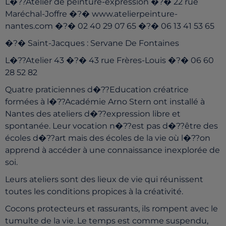
L�??Atelier de peinture-expression �?� 22 rue
Maréchal-Joffre �?� www.atelierpeinture-
nantes.com �?� 02 40 29 07 65 �?� 06 13 41 53 65
�?� Saint-Jacques : Servane De Fontaines
L�??Atelier 43 �?� 43 rue Frères-Louis �?� 06 60
28 52 82
Quatre praticiennes d�??Education créatrice
formées à l�??Académie Arno Stern ont installé à
Nantes des ateliers d�??expression libre et
spontanée. Leur vocation n�??est pas d�??être des
écoles d�??art mais des écoles de la vie où l�??on
apprend à accéder à une connaissance inexplorée de
soi.
Leurs ateliers sont des lieux de vie qui réunissent
toutes les conditions propices à la créativité.
Cocons protecteurs et rassurants, ils rompent avec le
tumulte de la vie. Le temps est comme suspendu,