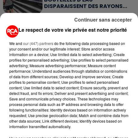
DISPARAISSENT DES RAYONS...
Continuer sans accepter
5 août 2026
MANGER SAINEMENT COÛTE 25 %
Le respect de votre vie privée est notre priorité
PLUS CHER QU'IL Y A CINQ ANS,
ALERTE L’ONU
We and
our (447) partners
do the following data processing based on
your consent and/or our legitimate interest: Store and/or access
5 août 2026
information on a device; Use limited data to select advertising; Create
QUELLES SONT LES MARQUES QUI
profiles for personalised advertising; Use profiles to select personalised
OFFRENT LE MEILLEUR RAPPORT...
advertising; Measure advertising performance; Measure content
performance; Understand audiences through statistics or combinations
of data from different sources; Develop and improve services; Create
profiles to personalise content; Use profiles to select personalised
5 août 2026
content; Use limited data to select content; Ensure security, prevent and
MOUCHES : LES 5 RÉFLEXES À
detect fraud, and fix errors; Deliver and present advertising and content;
ADOPTER POUR ÉVITER
Save and communicate privacy choices. These technologies may
L'INVASION CET ÉTÉ...
process personal data such as IP address and browsing data to offer
following functionalities: Identify devices based on information actively
requested; Use precise geolocation data; Match and combine data from
4 août 2026
other data sources; Link different devices; Identify devices based on
ÉCLIPSE SOLAIRE DU 12 AOÛT : LA
information transmitted automatically.
RUÉE VERS LES LUNETTES DE...