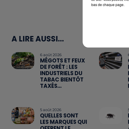
bas de chaque page.
A LIRE AUSSI...
6 août 2026
MÉGOTS ET FEUX
DE FORÊT : LES
INDUSTRIELS DU
TABAC BIENTÔT
TAXÉS...
5 août 2026
QUELLES SONT
LES MARQUES QUI
OFFRENT LE