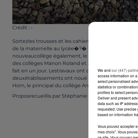
Crédit :
-
Sortezles trousses et les cahiers, c'est la rentrée
de la maternelle au lycée�?� Deux lycées,d'ailleurs,
nouveaucollège également, le collège Anita Conti 
des collèges Manon Roland et Jean Neyman soitenv
We and
our (447) partn
fait en un jour. Lestravaux ont duré un an et demi.
access information on a 
deuxétablissements ont noué des liens afin que le
select personalised ad
Horn, le principal du collège Anita Conti.
statistics or combinatio
profiles to select person
Proposrecueillis par Stéphanie Leborgne.
Deliver and present adv
data such as IP address 
requested; Use precise g
based on information tra
Vous pouvez accepter en 
mes choix". Vous pouvez
ce site. Vous pouvez met