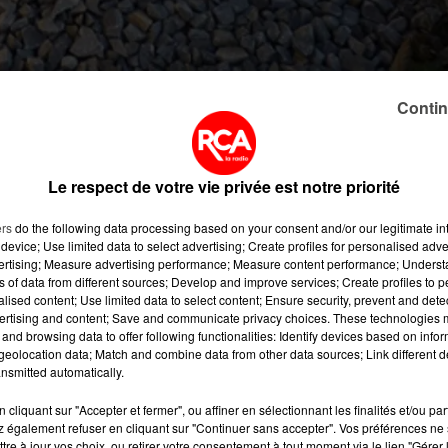
Contin
 ce mardi pour la plupart des260 000 élèves du départemen
 ouvrent leurs portes aujourd'hui, à Clisson et Pornic. U
à Saint-Nazaire. Un établissement quiregroupe les élève
Le respect de votre vie privée est notre priorité
iron 585 collégiens. Un regroupement qui ne s'est pas
ers
do the following data processing based on your consent and/or our legitimate int
 Pendant ce temps, les professeurs des
device; Use limited data to select advertising; Create profiles for personalised adver
 collège devienne une unité. Les explicationsde Franck
vertising; Measure advertising performance; Measure content performance; Unders
ns of data from different sources; Develop and improve services; Create profiles to 
alised content; Use limited data to select content; Ensure security, prevent and detect
ertising and content; Save and communicate privacy choices. These technologies
and browsing data to offer following functionalities: Identify devices based on infor
eolocation data; Match and combine data from other data sources; Link different de
nsmitted automatically.
cliquant sur "Accepter et fermer", ou affiner en sélectionnant les finalités et/ou pa
 également refuser en cliquant sur "Continuer sans accepter". Vos préférences ne 
tre à jour vos choix, ou retirer votre consentement à tout moment via le lien "Gérer 