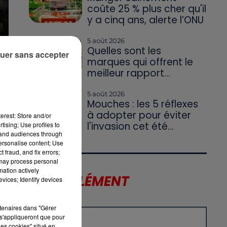
coûte 25 % plus cher qu'il
y a cinq ans, alerte l’ONU
5 août 2026
Quelles sont les
uer sans accepter
marques qui offrent le
t,
meilleur rapport...
n
s
5 août 2026
Mouches : les 5 réflexes
à adopter pour éviter
erest: Store and/or
l'invasion cet été...
tising; Use profiles to
tand audiences through
personalise content; Use
 fraud, and fix errors;
 may process personal
mation actively
LE SUPPLÉMENT
vices; Identify devices
rtenaires dans "Gérer
s'appliqueront que pour
les cookies" situé en