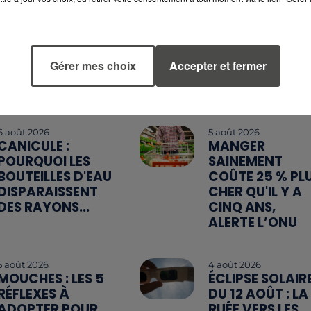
Gérer mes choix
Accepter et fermer
6 août 2026
5 août 2026
CANICULE :
MANGER
POURQUOI LES
SAINEMENT
BOUTEILLES D'EAU
COÛTE 25 % PL
DISPARAISSENT
CHER QU'IL Y A
DES RAYONS...
CINQ ANS,
ALERTE L’ONU
5 août 2026
4 août 2026
MOUCHES : LES 5
ÉCLIPSE SOLAIR
RÉFLEXES À
DU 12 AOÛT : LA
ADOPTER POUR
RUÉE VERS LES