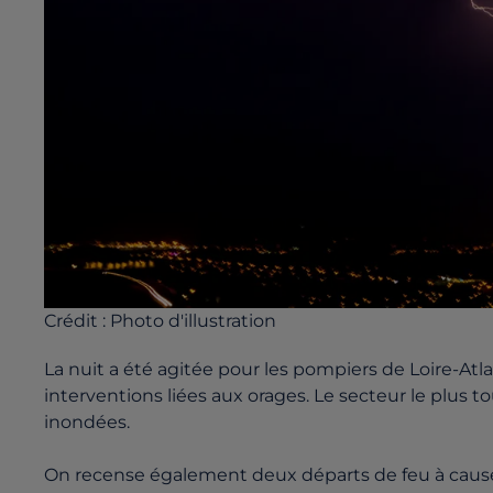
Crédit :
Photo d'illustration
La nuit a été agitée pour les pompiers de Loire-Atla
interventions liées aux orages. Le secteur le plus 
inondées.
On recense également deux départs de feu à cause