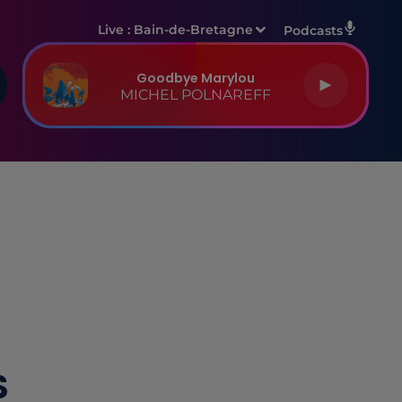
Live :
Bain-de-Bretagne
Podcasts
Goodbye Marylou
MICHEL POLNAREFF
S