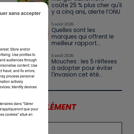
coûte 25 % plus cher qu'il
y a cinq ans, alerte l’ONU
uer sans accepter
n,
5 août 2026
Quelles sont les
marques qui offrent le
meilleur rapport...
erest: Store and/or
tising; Use profiles to
5 août 2026
tand audiences through
Mouches : les 5 réflexes
personalise content; Use
à adopter pour éviter
 fraud, and fix errors;
l'invasion cet été...
 may process personal
mation actively
vices; Identify devices
rtenaires dans "Gérer
LE SUPPLÉMENT
s'appliqueront que pour
les cookies" situé en