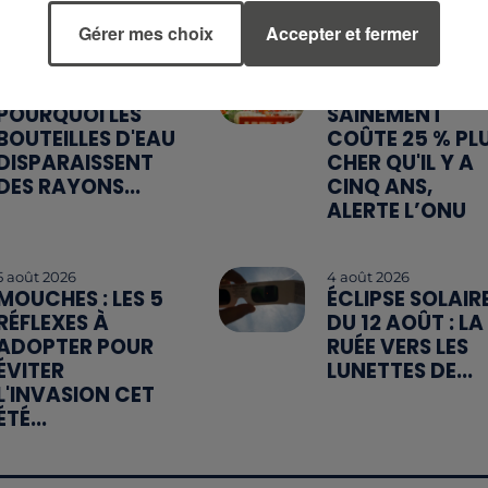
Gérer mes choix
Accepter et fermer
8h23
5 août 2026
CANICULE :
MANGER
POURQUOI LES
SAINEMENT
BOUTEILLES D'EAU
COÛTE 25 % PL
DISPARAISSENT
CHER QU'IL Y A
DES RAYONS...
CINQ ANS,
ALERTE L’ONU
5 août 2026
4 août 2026
MOUCHES : LES 5
ÉCLIPSE SOLAIR
RÉFLEXES À
DU 12 AOÛT : LA
ADOPTER POUR
RUÉE VERS LES
ÉVITER
LUNETTES DE...
L'INVASION CET
ÉTÉ...