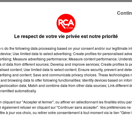
Contin
rdre dimanche à Nort-sur-Erdre. Vers 7 heures ce lundi mati
sur lequel ils étaient installés étaient en train de se
antaine de personnes a trouvé refuge dans une salle
Le respect de votre vie privée est notre priorité
ers
do the following data processing based on your consent and/or our legitimate int
device; Use limited data to select advertising; Create profiles for personalised adver
évacué.
vertising; Measure advertising performance; Measure content performance; Unders
ns of data from different sources; Develop and improve services; Create profiles to 
alised content; Use limited data to select content; Ensure security, prevent and detect
ertising and content; Save and communicate privacy choices. These technologies
and browsing data to offer following functionalities: Identify devices based on infor
eolocation data; Match and combine data from other data sources; Link different de
nsmitted automatically.
cliquant sur "Accepter et fermer", ou affiner en sélectionnant les finalités et/ou pa
 également refuser en cliquant sur "Continuer sans accepter". Vos préférences ne 
tre à jour vos choix, ou retirer votre consentement à tout moment via le lien "Gérer 