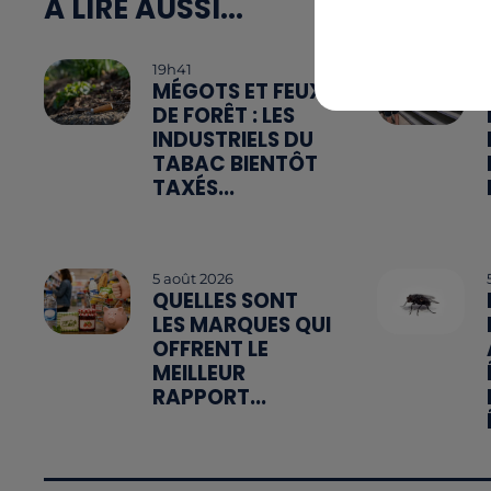
A LIRE AUSSI...
19h41
MÉGOTS ET FEUX
DE FORÊT : LES
INDUSTRIELS DU
TABAC BIENTÔT
TAXÉS...
5 août 2026
QUELLES SONT
LES MARQUES QUI
OFFRENT LE
MEILLEUR
RAPPORT...