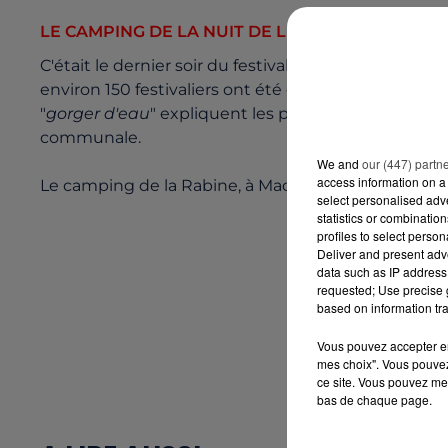
LE CAMPING DE LA NUIT DE L'ERDRE ÉVACUÉ
C'était le dernier soir du festival de la Nuit de l'E
environ 150 festivaliers ont été évacués. Le camping 
"
gorger d'eau
" expliquent les pompiers. Une cinqu
communale.
We and
our (447) partn
access information on a 
Le camping de la Rabine, à Machecoul a aussi été 
select personalised ad
statistics or combinatio
profiles to select person
Deliver and present adv
data such as IP address 
requested; Use precise g
based on information tra
Vous pouvez accepter en 
mes choix". Vous pouvez
ce site. Vous pouvez met
bas de chaque page.