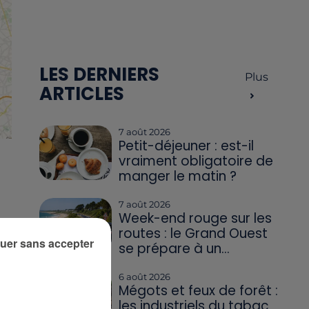
LES DERNIERS
Plus
ARTICLES
7 août 2026
Petit-déjeuner : est-il
vraiment obligatoire de
manger le matin ?
7 août 2026
Week-end rouge sur les
la
routes : le Grand Ouest
uer sans accepter
se prépare à un...
6 août 2026
Mégots et feux de forêt :
les industriels du tabac