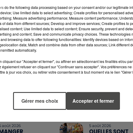
ers
do the following data processing based on your consent and/or our legitimate int
device; Use limited data to select advertising; Create profiles for personalised adver
vertising; Measure advertising performance; Measure content performance; Unders
ns of data from different sources; Develop and improve services; Create profiles to 
alised content; Use limited data to select content; Ensure security, prevent and detect
ertising and content; Save and communicate privacy choices. These technologies
and browsing data to offer following functionalities: Identify devices based on infor
eolocation data; Match and combine data from other data sources; Link different de
nsmitted automatically.
cliquant sur "Accepter et fermer", ou affiner en sélectionnant les finalités et/ou pa
 également refuser en cliquant sur "Continuer sans accepter". Vos préférences ne 
tre à jour vos choix, ou retirer votre consentement à tout moment via le lien "Gérer 
7 août 2026
6 août 2026
WEEK-END
MÉGOTS ET FEU
ROUGE SUR LES
DE FORÊT : LES
ROUTES : LE
INDUSTRIELS DU
GRAND OUEST SE
TABAC BIENTÔ
Gérer mes choix
Accepter et fermer
PRÉPARE À UN...
TAXÉS...
5 août 2026
5 août 2026
MANGER
QUELLES SONT