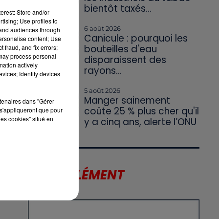
bientôt taxés...
erest: Store and/or
tising; Use profiles to
6 août 2026
tand audiences through
Canicule : pourquoi les
personalise content; Use
bouteilles d'eau
 fraud, and fix errors;
 may process personal
disparaissent des
mation actively
rayons...
vices; Identify devices
5 août 2026
Manger sainement
rtenaires dans "Gérer
coûte 25 % plus cher qu'il
s'appliqueront que pour
les cookies" situé en
y a cinq ans, alerte l’ONU
X
T
LE SUPPLÉMENT