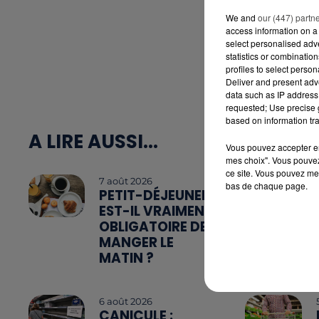
We and
our (447) partn
access information on a 
select personalised ad
statistics or combinatio
profiles to select person
Deliver and present adv
data such as IP address 
requested; Use precise g
based on information tra
A LIRE AUSSI...
Vous pouvez accepter en 
mes choix". Vous pouvez
ce site. Vous pouvez met
7 août 2026
bas de chaque page.
PETIT-DÉJEUNER :
EST-IL VRAIMENT
OBLIGATOIRE DE
MANGER LE
MATIN ?
6 août 2026
CANICULE :