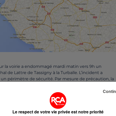
 sur la voirie a endommagé mardi matin vers 9h un
 de Lattre de Tassigny à la Turballe. L’incident a
un périmètre de sécurité. Par mesure de précaution, la
 temporairement suspendue. Les équipes GrDF ont réparé 
Contin
tion dans l’après-midi, en se déplaçant au domicile de
Le respect de votre vie privée est notre priorité