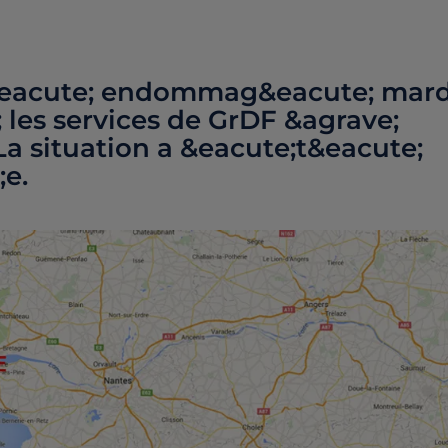
&eacute; endommag&eacute; mard
; les services de GrDF &agrave;
 La situation a &eacute;t&eacute;
;e.