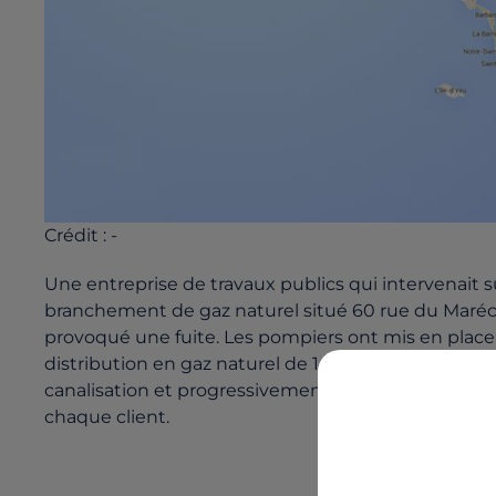
Crédit :
-
Une entreprise de travaux publics qui intervenait
branchement de gaz naturel situé 60 rue du Maréchal
provoqué une fuite. Les pompiers ont mis en place 
distribution en gaz naturel de 1 200 clients a été
canalisation et progressivement rétabli la distribu
chaque client.