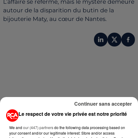
L’affaire se referme, mais le mystère demeure
autour de la disparition du butin de la
bijouterie Maty, au cœur de Nantes.
Continuer sans accepter
A LIRE AUSSI...
Le respect de votre vie privée est notre priorité
6 août 2026
We and
our (447) partners
do the following data processing based on
CANICULE : POURQUOI LES
your consent and/or our legitimate interest: Store and/or access
BOUTEILLES D'EAU