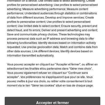
information on a device; Use limited data to select advertising; Create
DISPARAISSENT DES RAYONS...
profiles for personalised advertising; Use profiles to select personalised
advertising; Measure advertising performance; Measure content
performance; Understand audiences through statistics or combinations
1er août 2026
UNE CHUTE FATALE DE 2 000
of data from different sources; Develop and improve services; Create
profiles to personalise content; Use profiles to select personalised
MÈTRES : UNE PARACHUTISTE DE
content; Use limited data to select content; Ensure security, prevent and
26 ANS PERD...
detect fraud, and fix errors; Deliver and present advertising and content;
Save and communicate privacy choices. These technologies may
29 juillet 2026
process personal data such as IP address and browsing data to offer
KAVINSKY RETROUVÉ MORT À
following functionalities: Identify devices based on information actively
requested; Use precise geolocation data; Match and combine data from
SON DOMICILE : L'ICÔNE
other data sources; Link different devices; Identify devices based on
FRANÇAISE DE...
information transmitted automatically.
23 juillet 2026
Vous pouvez accepter en cliquant sur "Accepter et fermer", ou affiner en
DE VANNES À NANTES, LE FUTUR
sélectionnant les finalités et/ou partenaires dans "Gérer mes choix".
BOMBARDIER D'EAU FRANÇAIS
Vous pouvez également refuser en cliquant sur "Continuer sans
PREND SON ENVOL
accepter". Vos préférences ne s'appliqueront que pour ce site. Vous
pouvez mettre à jour vos choix, ou retirer votre consentement à tout
moment via le lien "Gérer les cookies" situé en bas de chaque page.
20 juillet 2026
A400M : LE GÉANT DE L'ARMÉE
ENTRE EN GUERRE CONTRE LES
FLAMMES
Accepter et fermer