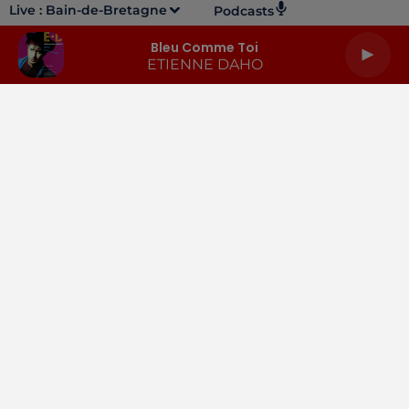
Live :
Bain-de-Bretagne
Podcasts
Bleu Comme Toi
ETIENNE DAHO
LA RADIO
INFOS
PODCASTS
RENDEZ-VOUS
PUBLICITÉ
Gestion des cookies
Mentions légales