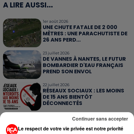
A LIRE AUSSI...
1er août 2026
UNE CHUTE FATALE DE 2 000
MÈTRES : UNE PARACHUTISTE DE
26 ANS PERD...
23 juillet 2026
DE VANNES À NANTES, LE FUTUR
BOMBARDIER D'EAU FRANÇAIS
PREND SON ENVOL
22 juillet 2026
RÉSEAUX SOCIAUX : LES MOINS
DE 15 ANS BIENTÔT
DÉCONNECTÉS
15 juillet 2026
Continuer sans accepter
GRANDES MARÉES DE L'ÉTÉ :
Le respect de votre vie privée est notre priorité
SIFFLETS, CIRÉS JAUNES ET