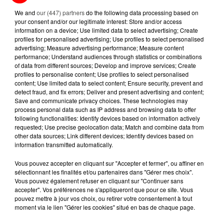
BALISES,...
We and
our (447) partners
do the following data processing based on
your consent and/or our legitimate interest: Store and/or access
13 juillet 2026
information on a device; Use limited data to select advertising; Create
CANICULE ET SÉCHERESSE : LES
profiles for personalised advertising; Use profiles to select personalised
APICULTEURS S'INQUIÈTENT
advertising; Measure advertising performance; Measure content
D'UNE RÉCOLTE...
performance; Understand audiences through statistics or combinations
of data from different sources; Develop and improve services; Create
profiles to personalise content; Use profiles to select personalised
10 juillet 2026
content; Use limited data to select content; Ensure security, prevent and
APRÈS LORIENT, C'EST AUX
detect fraud, and fix errors; Deliver and present advertising and content;
SABLES-D'OLONNE D'ACCUEILLIR
Save and communicate privacy choices. These technologies may
LE PLUS GRAND...
process personal data such as IP address and browsing data to offer
following functionalities: Identify devices based on information actively
requested; Use precise geolocation data; Match and combine data from
other data sources; Link different devices; Identify devices based on
information transmitted automatically.
RETROUVEZ TOUTE L'ACTU DE LA RÉGION ET
Vous pouvez accepter en cliquant sur "Accepter et fermer", ou affiner en
sélectionnant les finalités et/ou partenaires dans "Gérer mes choix".
RECEVEZ LES ALERTES INFOS DE LA RÉDACTION
Vous pouvez également refuser en cliquant sur "Continuer sans
EN TÉLÉCHARGEANT L'APPLICATION MOBILE
accepter". Vos préférences ne s'appliqueront que pour ce site. Vous
RCA
pouvez mettre à jour vos choix, ou retirer votre consentement à tout
moment via le lien "Gérer les cookies" situé en bas de chaque page.