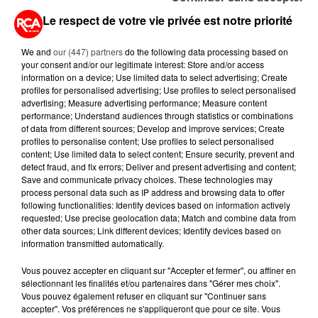
Le respect de votre vie privée est notre priorité
23 juillet 2026
DE VANNES À NANTES, LE FUTUR
BOMBARDIER D'EAU FRANÇAIS
We and
our (447) partners
do the following data processing based on
your consent and/or our legitimate interest: Store and/or access
PREND SON ENVOL
information on a device; Use limited data to select advertising; Create
profiles for personalised advertising; Use profiles to select personalised
20 juillet 2026
advertising; Measure advertising performance; Measure content
A400M : LE GÉANT DE L'ARMÉE
performance; Understand audiences through statistics or combinations
ENTRE EN GUERRE CONTRE LES
of data from different sources; Develop and improve services; Create
profiles to personalise content; Use profiles to select personalised
FLAMMES
content; Use limited data to select content; Ensure security, prevent and
detect fraud, and fix errors; Deliver and present advertising and content;
16 juillet 2026
Save and communicate privacy choices. These technologies may
AFFAIRE JUBILLAR : VERS LA FIN
process personal data such as IP address and browsing data to offer
D'UNE ENQUÊTE QUI DURE DEPUIS
following functionalities: Identify devices based on information actively
2020
requested; Use precise geolocation data; Match and combine data from
other data sources; Link different devices; Identify devices based on
information transmitted automatically.
Vous pouvez accepter en cliquant sur "Accepter et fermer", ou affiner en
sélectionnant les finalités et/ou partenaires dans "Gérer mes choix".
Vous pouvez également refuser en cliquant sur "Continuer sans
RETROUVEZ TOUTE L'ACTU DE LA RÉGION ET
accepter". Vos préférences ne s'appliqueront que pour ce site. Vous