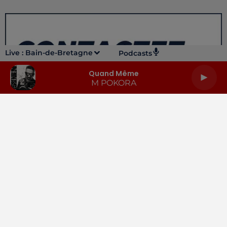
Live :
Bain-de-Bretagne
Podcasts
Quand Même
M POKORA
LA RADIO
INFOS
PODCASTS
RENDEZ-VOUS
PUBLICITÉ