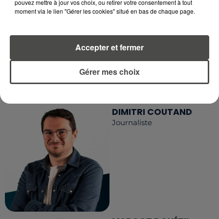
RECEVEZ LES ALERTES INFOS DE LA RÉDACTION
pouvez mettre à jour vos choix, ou retirer votre consentement à tout
EN TÉLÉCHARGEANT L'APPLICATION MOBILE
moment via le lien "Gérer les cookies" situé en bas de chaque page.
RCA
Accepter et fermer
LA RÉDACTION
Gérer mes choix
Voir toute l'équipe RCA
RCA
DIMITRI COUTAND
Journaliste