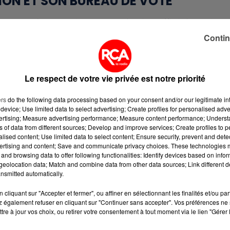
ION ET SON BUREAU DE VOTE
n en quelques minutes sur le site officiel
service-
ct, il est possible de savoir immédiatement si
Contin
esse de son bureau de vote. Une démarche simple,
s inscriptions.
Le respect de votre vie privée est notre priorité
ers
do the following data processing based on your consent and/or our legitimate int
es derniers jours pour s’inscrire. Les autorités
device; Use limited data to select advertising; Create profiles for personalised adver
vertising; Measure advertising performance; Measure content performance; Unders
i mercredi. Passé ce délai, seuls les guichets
ns of data from different sources; Develop and improve services; Create profiles to 
er sa situation, jusqu’au vendredi 6 février.
alised content; Use limited data to select content; Ensure security, prevent and detect
ertising and content; Save and communicate privacy choices. These technologies
and browsing data to offer following functionalities: Identify devices based on infor
eolocation data; Match and combine data from other data sources; Link different de
nsmitted automatically.
cliquant sur "Accepter et fermer", ou affiner en sélectionnant les finalités et/ou pa
 également refuser en cliquant sur "Continuer sans accepter". Vos préférences ne 
tre à jour vos choix, ou retirer votre consentement à tout moment via le lien "Gérer 