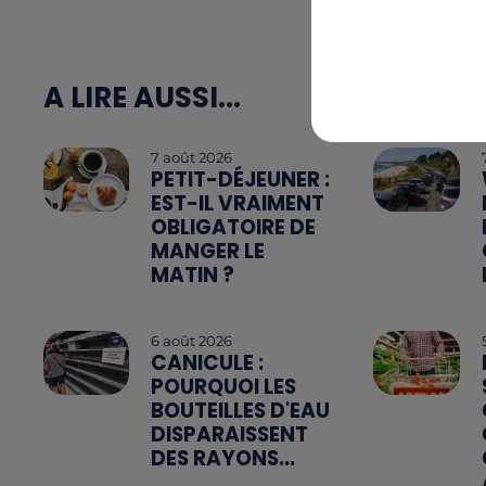
A LIRE AUSSI...
7 août 2026
PETIT-DÉJEUNER :
EST-IL VRAIMENT
OBLIGATOIRE DE
MANGER LE
MATIN ?
6 août 2026
CANICULE :
POURQUOI LES
BOUTEILLES D'EAU
DISPARAISSENT
DES RAYONS...