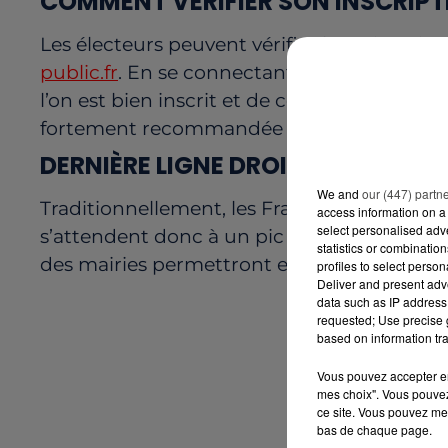
COMMENT VÉRIFIER SON INSCRIPT
Les électeurs peuvent vérifier leur situatio
public.fr
. En se connectant via FranceConne
l’on est bien inscrit et de connaître l’adr
fortement recommandée avant la clôture de
DERNIÈRE LIGNE DROITE
We and
our (447) partn
Traditionnellement, les Français attendent l
access information on a 
select personalised ad
s’attendent donc à un pic des demandes d’ic
statistics or combinatio
des mairies permettront encore de régularis
profiles to select person
Deliver and present adv
data such as IP address 
requested; Use precise g
based on information tra
Vous pouvez accepter en 
mes choix". Vous pouvez
ce site. Vous pouvez met
bas de chaque page.