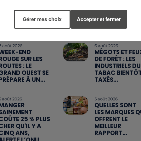
Gérer mes choix
Accepter et fermer
7 août 2026
6 août 2026
WEEK-END
MÉGOTS ET FEU
ROUGE SUR LES
DE FORÊT : LES
ROUTES : LE
INDUSTRIELS DU
GRAND OUEST SE
TABAC BIENTÔ
PRÉPARE À UN...
TAXÉS...
5 août 2026
5 août 2026
MANGER
QUELLES SONT
SAINEMENT
LES MARQUES Q
COÛTE 25 % PLUS
OFFRENT LE
CHER QU'IL Y A
MEILLEUR
CINQ ANS,
RAPPORT...
ALERTE L’ONU