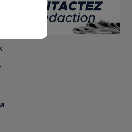
X
T
UI