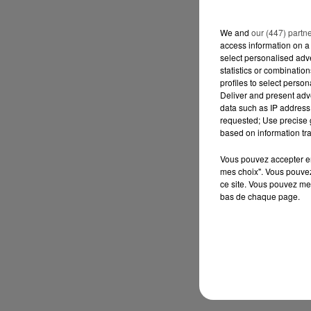
We and
our (447) partn
access information on a 
select personalised ad
statistics or combinatio
profiles to select person
Deliver and present adv
data such as IP address 
requested; Use precise g
based on information tra
Vous pouvez accepter en 
mes choix". Vous pouvez
ce site. Vous pouvez met
bas de chaque page.