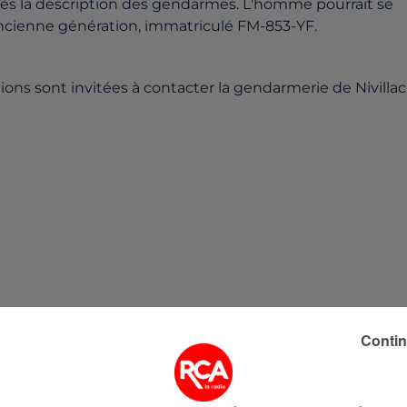
rès la description des gendarmes. L'homme pourrait se
 ancienne génération, immatriculé FM-853-YF.
ons sont invitées à contacter la gendarmerie de Nivillac
Contin