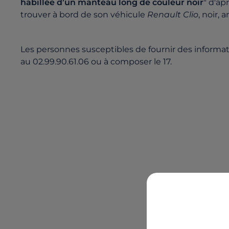
habillée d’un manteau long de couleur noir
" d'ap
trouver à bord de son véhicule
Renault Clio
, noir,
Les personnes susceptibles de fournir des informati
au 02.99.90.61.06 ou à composer le 17.