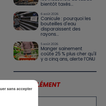
bientôt taxés...
6 août 2026
Canicule : pourquoi les
bouteilles d'eau
disparaissent des
rayons...
5 août 2026
Manger sainement
coûte 25 % plus cher qu'il
y a cinq ans, alerte l’ONU
LE SUPPLÉMENT
uer sans accepter