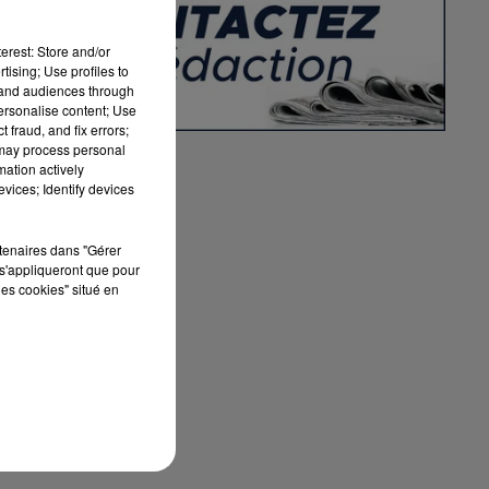
erest: Store and/or
tising; Use profiles to
tand audiences through
personalise content; Use
 fraud, and fix errors;
 may process personal
mation actively
vices; Identify devices
rtenaires dans "Gérer
s'appliqueront que pour
les cookies" situé en