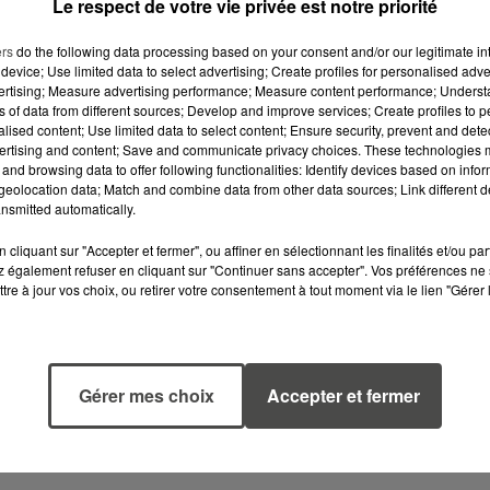
Le respect de votre vie privée est notre priorité
ers
do the following data processing based on your consent and/or our legitimate int
device; Use limited data to select advertising; Create profiles for personalised adver
vertising; Measure advertising performance; Measure content performance; Unders
ns of data from different sources; Develop and improve services; Create profiles to 
alised content; Use limited data to select content; Ensure security, prevent and detect
ertising and content; Save and communicate privacy choices. These technologies
and browsing data to offer following functionalities: Identify devices based on infor
eolocation data; Match and combine data from other data sources; Link different de
nsmitted automatically.
cliquant sur "Accepter et fermer", ou affiner en sélectionnant les finalités et/ou pa
 également refuser en cliquant sur "Continuer sans accepter". Vos préférences ne 
tre à jour vos choix, ou retirer votre consentement à tout moment via le lien "Gérer 
Gérer mes choix
Accepter et fermer