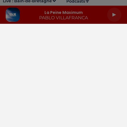
Live :
Bain-de-Bretagne
Podcasts
La Peine Maximum
PABLO VILLAFRANCA
LA RADIO
INFOS
PODCASTS
RENDEZ-VOUS
PUBLICITÉ
Gestion des cookies
Mentions légales
Espace presse
Téléchargez l'appli