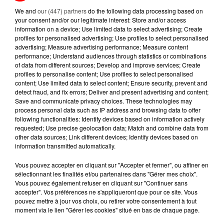
A LIRE AUSSI...
We and
our (447) partners
do the following data processing based on
your consent and/or our legitimate interest: Store and/or access
information on a device; Use limited data to select advertising; Create
6 août 2026
profiles for personalised advertising; Use profiles to select personalised
MÉGOTS ET FEUX DE FORÊT : LES
advertising; Measure advertising performance; Measure content
INDUSTRIELS DU TABAC BIENTÔT
performance; Understand audiences through statistics or combinations
TAXÉS...
of data from different sources; Develop and improve services; Create
profiles to personalise content; Use profiles to select personalised
content; Use limited data to select content; Ensure security, prevent and
5 août 2026
detect fraud, and fix errors; Deliver and present advertising and content;
MANGER SAINEMENT COÛTE 25 %
Save and communicate privacy choices. These technologies may
PLUS CHER QU'IL Y A CINQ ANS,
process personal data such as IP address and browsing data to offer
ALERTE L’ONU
following functionalities: Identify devices based on information actively
requested; Use precise geolocation data; Match and combine data from
other data sources; Link different devices; Identify devices based on
5 août 2026
QUELLES SONT LES MARQUES QUI
information transmitted automatically.
OFFRENT LE MEILLEUR RAPPORT...
Vous pouvez accepter en cliquant sur "Accepter et fermer", ou affiner en
sélectionnant les finalités et/ou partenaires dans "Gérer mes choix".
Vous pouvez également refuser en cliquant sur "Continuer sans
3 août 2026
accepter". Vos préférences ne s'appliqueront que pour ce site. Vous
ASSURANCES : TOUT SAVOIR
pouvez mettre à jour vos choix, ou retirer votre consentement à tout
SUR L'AUGMENTATION DE LA «
moment via le lien "Gérer les cookies" situé en bas de chaque page.
TAXE ATTENTAT »...