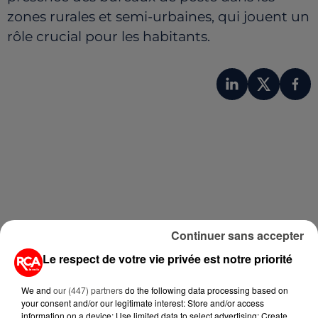
zones rurales et semi-urbaines, qui jouent un
rôle crucial pour les habitants.
A LIRE AUSSI...
Continuer sans accepter
Le respect de votre vie privée est notre priorité
1er août 2026
UNE CHUTE FATALE DE 2 000
We and
our (447) partners
do the following data processing based on
MÈTRES : UNE PARACHUTISTE DE
your consent and/or our legitimate interest: Store and/or access
information on a device; Use limited data to select advertising; Create