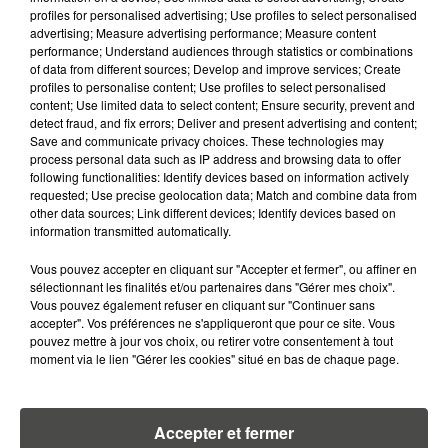
26 ANS PERD...
profiles for personalised advertising; Use profiles to select personalised
advertising; Measure advertising performance; Measure content
23 juillet 2026
performance; Understand audiences through statistics or combinations
DE VANNES À NANTES, LE FUTUR
of data from different sources; Develop and improve services; Create
BOMBARDIER D'EAU FRANÇAIS
profiles to personalise content; Use profiles to select personalised
content; Use limited data to select content; Ensure security, prevent and
PREND SON ENVOL
detect fraud, and fix errors; Deliver and present advertising and content;
Save and communicate privacy choices. These technologies may
22 juillet 2026
process personal data such as IP address and browsing data to offer
RÉSEAUX SOCIAUX : LES MOINS
following functionalities: Identify devices based on information actively
DE 15 ANS BIENTÔT
requested; Use precise geolocation data; Match and combine data from
DÉCONNECTÉS
other data sources; Link different devices; Identify devices based on
information transmitted automatically.
21 juillet 2026
Vous pouvez accepter en cliquant sur "Accepter et fermer", ou affiner en
POISSONS, HUÎTRES, MOULES : CE
sélectionnant les finalités et/ou partenaires dans "Gérer mes choix".
QUI VA CHANGER DANS VOS
Vous pouvez également refuser en cliquant sur "Continuer sans
ASSIETTES...
accepter". Vos préférences ne s'appliqueront que pour ce site. Vous
pouvez mettre à jour vos choix, ou retirer votre consentement à tout
moment via le lien "Gérer les cookies" situé en bas de chaque page.
15 juillet 2026
GRANDES MARÉES DE L'ÉTÉ :
SIFFLETS, CIRÉS JAUNES ET
BALISES,...
Accepter et fermer