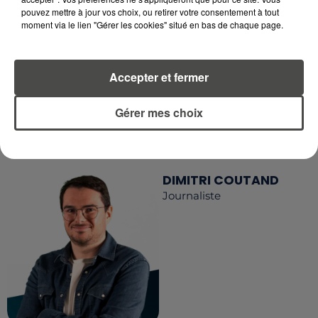
RETROUVEZ TOUTE L'ACTU DE LA RÉGION ET
pouvez mettre à jour vos choix, ou retirer votre consentement à tout
RECEVEZ LES ALERTES INFOS DE LA RÉDACTION
moment via le lien "Gérer les cookies" situé en bas de chaque page.
EN TÉLÉCHARGEANT L'APPLICATION MOBILE
RCA
Accepter et fermer
Gérer mes choix
LA RÉDACTION
Voir toute l'équipe RCA
RCA
DIMITRI COUTAND
Journaliste