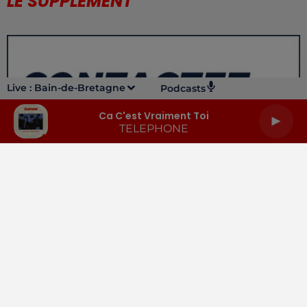
LE SUPPLÉMENT
Live :
Bain-de-Bretagne
Podcasts
Ca C'est Vraiment Toi
TELEPHONE
LA RADIO
INFOS
PODCASTS
RENDEZ-VOUS
PUBLICITÉ