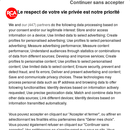
Continuer sans accepter
LE PLUS GRAND...
Le respect de votre vie privée est notre priorité
9 juillet 2026
CANICULE : UNE PLUIE
We and
our (447) partners
do the following data processing based on
D'ANNULATIONS POUR LES FEUX
your consent and/or our legitimate interest: Store and/or access
D'ARTIFICE DU...
information on a device; Use limited data to select advertising; Create
profiles for personalised advertising; Use profiles to select personalised
advertising; Measure advertising performance; Measure content
9 juillet 2026
performance; Understand audiences through statistics or combinations
CANICULE : LE GRAND OUEST
of data from different sources; Develop and improve services; Create
VIRE AU ROUGE, 9
profiles to personalise content; Use profiles to select personalised
DÉPARTEMENTS EN ALERTE...
content; Use limited data to select content; Ensure security, prevent and
detect fraud, and fix errors; Deliver and present advertising and content;
Save and communicate privacy choices. These technologies may
6 juillet 2026
process personal data such as IP address and browsing data to offer
LE GRAND OUEST BASCULE À
following functionalities: Identify devices based on information actively
NOUVEAU SOUS UNE CHALEUR
requested; Use precise geolocation data; Match and combine data from
ÉTOUFFANTE
other data sources; Link different devices; Identify devices based on
information transmitted automatically.
Vous pouvez accepter en cliquant sur "Accepter et fermer", ou affiner en
sélectionnant les finalités et/ou partenaires dans "Gérer mes choix".
Vous pouvez également refuser en cliquant sur "Continuer sans
accepter". Vos préférences ne s'appliqueront que pour ce site. Vous