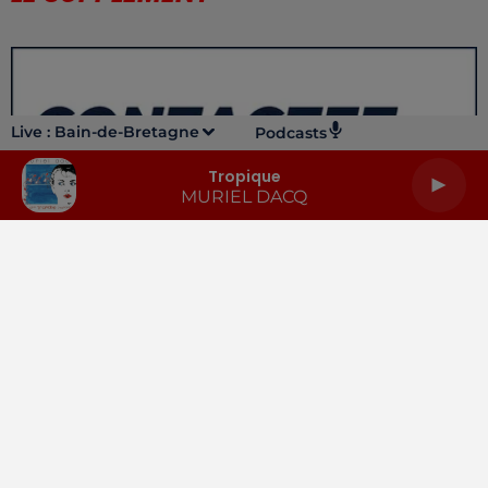
Live :
Bain-de-Bretagne
Podcasts
Tropique
MURIEL DACQ
LA RADIO
INFOS
PODCASTS
RENDEZ-VOUS
PUBLICITÉ