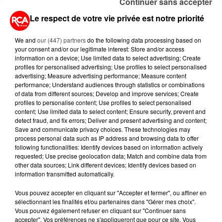
Continuer sans accepter
BALISES,...
Le respect de votre vie privée est notre priorité
13 juillet 2026
CANICULE ET SÉCHERESSE : LES
We and
our (447) partners
do the following data processing based on
APICULTEURS S'INQUIÈTENT
your consent and/or our legitimate interest: Store and/or access
D'UNE RÉCOLTE...
information on a device; Use limited data to select advertising; Create
profiles for personalised advertising; Use profiles to select personalised
advertising; Measure advertising performance; Measure content
10 juillet 2026
performance; Understand audiences through statistics or combinations
APRÈS LORIENT, C'EST AUX
of data from different sources; Develop and improve services; Create
SABLES-D'OLONNE D'ACCUEILLIR
profiles to personalise content; Use profiles to select personalised
LE PLUS GRAND...
content; Use limited data to select content; Ensure security, prevent and
detect fraud, and fix errors; Deliver and present advertising and content;
Save and communicate privacy choices. These technologies may
9 juillet 2026
process personal data such as IP address and browsing data to offer
CANICULE : UNE PLUIE
following functionalities: Identify devices based on information actively
D'ANNULATIONS POUR LES FEUX
requested; Use precise geolocation data; Match and combine data from
D'ARTIFICE DU...
other data sources; Link different devices; Identify devices based on
information transmitted automatically.
Vous pouvez accepter en cliquant sur "Accepter et fermer", ou affiner en
sélectionnant les finalités et/ou partenaires dans "Gérer mes choix".
Vous pouvez également refuser en cliquant sur "Continuer sans
RETROUVEZ TOUTE L'ACTU DE LA RÉGION ET
accepter". Vos préférences ne s'appliqueront que pour ce site. Vous