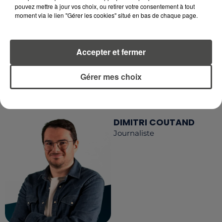
pouvez mettre à jour vos choix, ou retirer votre consentement à tout
RECEVEZ LES ALERTES INFOS DE LA RÉDACTION
moment via le lien "Gérer les cookies" situé en bas de chaque page.
EN TÉLÉCHARGEANT L'APPLICATION MOBILE
RCA
Accepter et fermer
Gérer mes choix
LA RÉDACTION
Voir toute l'équipe RCA
RCA
DIMITRI COUTAND
Journaliste