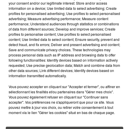
15 juillet 2026
your consent and/or our legitimate interest: Store and/or access
GRANDES MARÉES DE L'ÉTÉ :
information on a device; Use limited data to select advertising; Create
SIFFLETS, CIRÉS JAUNES ET
profiles for personalised advertising; Use profiles to select personalised
BALISES,...
advertising; Measure advertising performance; Measure content
performance; Understand audiences through statistics or combinations
of data from different sources; Develop and improve services; Create
13 juillet 2026
profiles to personalise content; Use profiles to select personalised
CANICULE ET SÉCHERESSE : LES
content; Use limited data to select content; Ensure security, prevent and
APICULTEURS S'INQUIÈTENT
detect fraud, and fix errors; Deliver and present advertising and content;
D'UNE RÉCOLTE...
Save and communicate privacy choices. These technologies may
process personal data such as IP address and browsing data to offer
following functionalities: Identify devices based on information actively
9 juillet 2026
requested; Use precise geolocation data; Match and combine data from
CANICULE : UNE PLUIE
other data sources; Link different devices; Identify devices based on
D'ANNULATIONS POUR LES FEUX
information transmitted automatically.
D'ARTIFICE DU...
Vous pouvez accepter en cliquant sur "Accepter et fermer", ou affiner en
sélectionnant les finalités et/ou partenaires dans "Gérer mes choix".
9 juillet 2026
Vous pouvez également refuser en cliquant sur "Continuer sans
CANICULE : LE GRAND OUEST
accepter". Vos préférences ne s'appliqueront que pour ce site. Vous
VIRE AU ROUGE, 9
pouvez mettre à jour vos choix, ou retirer votre consentement à tout
DÉPARTEMENTS EN ALERTE...
moment via le lien "Gérer les cookies" situé en bas de chaque page.
6 juillet 2026