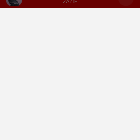
ZAZIE
LA RADIO
INFOS
PODCASTS
RENDEZ-VOUS
PUBLICITÉ
Gestion des cookies
Mentions légales
Espace presse
Téléchargez l'appli
Contactez-nous
Plan du site