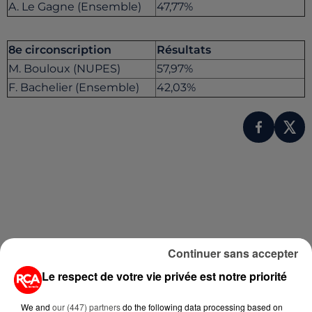
A. Le Gagne (Ensemble)
47,77%
8e circonscription
Résultats
M. Bouloux (NUPES)
57,97%
F. Bachelier (Ensemble)
42,03%
Continuer sans accepter
A LIRE AUSSI...
Le respect de votre vie privée est notre priorité
We and
our (447) partners
do the following data processing based on