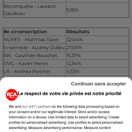
Reconquête - Laurent
5,16%
Gaudeau
8e circonscription
Résultats
NUPES - Matthias Tavel
32,04%
Ensemble - Audrey Dufeu
27,05%
RN - Gauthier Bouchet
15,37%
DVG - Xavier Perrin
12,34%
LR - Andréa Porcher
4,53%
Reconquête - Frédérica
Continuer sans accepter
2,53%
Duvillier
Le respect de votre vie privée est notre priorité
9e circonscription
Résultats
We and
our (447) partners
do the following data processing based on
your consent and/or our legitimate interest: Store and/or access
NUPES - Hélène Macon
28,60%
information on a device; Use limited data to select advertising; Create
Ensemble - Yannick
profiles for personalised advertising; Use profiles to select personalised
25,59%
advertising; Measure advertising performance; Measure content
Haury