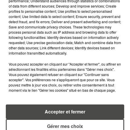
performance; Understand audiences through statistics or combinations
RN - Bastian Maldiney
17,67%
of data from different sources; Develop and improve services; Create
profiles to personalise content; Use profiles to select personalised
DVC - Paul Brounais
11,42%
content; Use limited data to select content; Ensure security, prevent and
UDI - Alain Le Coz
5,90%
detect fraud, and fix errors; Deliver and present advertising and content;
Save and communicate privacy choices. These technologies may
Reconquête - Alain
3,22%
process personal data such as IP address and browsing data to offer
Chomard
following functionalities: Identify devices based on information actively
requested; Use precise geolocation data; Match and combine data from
other data sources; Link different devices; Identify devices based on
10e circonscription
Résultats
information transmitted automatically.
Ensemble - Sophie
31,49%
Vous pouvez accepter en cliquant sur "Accepter et fermer", ou affiner en
Errante
sélectionnant les finalités et/ou partenaires dans "Gérer mes choix".
Vous pouvez également refuser en cliquant sur "Continuer sans
NUPES - Bruno Cailleteau
29,99%
accepter". Vos préférences ne s'appliqueront que pour ce site. Vous
LR - Charlotte Luquiau
15,04%
pouvez mettre à jour vos choix, ou retirer votre consentement à tout
moment via le lien "Gérer les cookies" situé en bas de chaque page.
RN - Geneviève
11,24%
Bannwarth
Reconquête - Sabine
3,17%
Accepter et fermer
Leger
DVG - Guillaume Bonamy
2,25%
Gérer mes choix