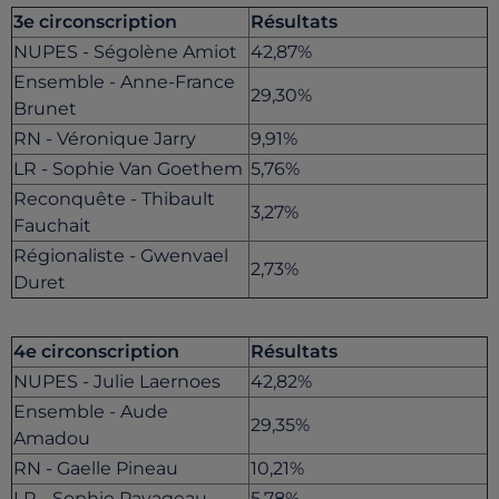
3e circonscription
Résultats
NUPES - Ségolène Amiot
42,87%
Ensemble - Anne-France
29,30%
Brunet
RN - Véronique Jarry
9,91%
LR - Sophie Van Goethem
5,76%
Reconquête - Thibault
3,27%
Fauchait
Régionaliste - Gwenvael
2,73%
Duret
4e circonscription
Résultats
NUPES - Julie Laernoes
42,82%
Ensemble - Aude
29,35%
Amadou
RN - Gaelle Pineau
10,21%
LR - Sophie Pavageau
5,78%