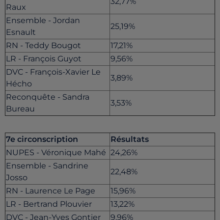
32,77%
Raux
Ensemble - Jordan
25,19%
Esnault
RN - Teddy Bougot
17,21%
LR - François Guyot
9,56%
DVC - François-Xavier Le
3,89%
Hécho
Reconquête - Sandra
3,53%
Bureau
7e circonscription
Résultats
NUPES - Véronique Mahé
24,26%
Ensemble - Sandrine
22,48%
Josso
RN - Laurence Le Page
15,96%
LR - Bertrand Plouvier
13,22%
DVC - Jean-Yves Gontier
9,96%