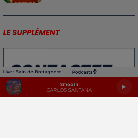
LE SUPPLÉMENT
Live :
Bain-de-Bretagne
Podcasts
Smooth
CARLOS SANTANA