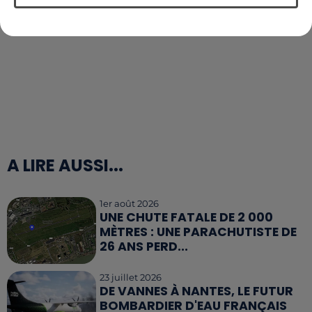
A LIRE AUSSI...
1er août 2026
UNE CHUTE FATALE DE 2 000
MÈTRES : UNE PARACHUTISTE DE
26 ANS PERD...
23 juillet 2026
DE VANNES À NANTES, LE FUTUR
BOMBARDIER D'EAU FRANÇAIS