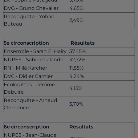
DVG - Bruno Chevalier
4,65%
Reconquête - Yohan
2,49%
Buteau
5e circonscription
Résultats
Ensemble - Sarah El Hairy
37,45%
NUPES - Sabine Lalande
32,72%
RN - Millà Karcher
11,55%
DVC - Didier Garnier
4,24%
Ecologistes - Jérôme
4,15%
Debuire
Reconquête - Arnaud
3,70%
Clémence
6e circonscription
Résultats
NUPES - Jean-Claude