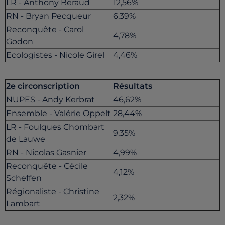
LR - Anthony Béraud
12,56%
RN - Bryan Pecqueur
6,39%
Reconquête - Carol
4,78%
Godon
Ecologistes - Nicole Girel
4,46%
2e circonscription
Résultats
NUPES - Andy Kerbrat
46,62%
Ensemble - Valérie Oppelt
28,44%
LR - Foulques Chombart
9,35%
de Lauwe
RN - Nicolas Gasnier
4,99%
Reconquête - Cécile
4,12%
Scheffen
Régionaliste - Christine
2,32%
Lambart