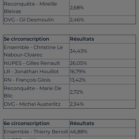
Reconquête - Mireille
2,68%
Bleivas
DVG - Gil Desmoulin
2,46%
5e circonscription
Résultats
Ensemble - Christine Le
34,43%
Nabour-Cloarec
NUPES - Gilles Renault
26,05%
LR - Jonathan Houillot
16,79%
RN - François Gilois
13,42%
Reconquête - Marie De
2,72%
Blic
DVG - Michel Austerlitz
2,34%
6e circonscription
Résultats
Ensemble - Thierry Benoît
46,88%