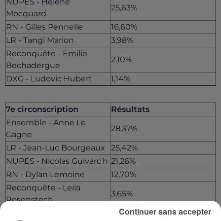
NUPES - Hélène
25,63%
Mocquard
RN - Gilles Pennelle
16,60%
LR - Tangi Marion
3,98%
Reconquête - Emilie
2,10%
Bechadergue
DXG - Ludovic Hubert
1,14%
7e circonscription
Résultats
Ensemble - Anne Le
28,37%
Gagne
LR - Jean-Luc Bourgeaux
25,42%
NUPES - Nicolas Guivarc'h
21,26%
RN - Dylan Lemoine
12,70%
Reconquête - Leila
3,65%
Rosenstech
Continuer sans accepter
DVC - Christophe Fichet
1,84%