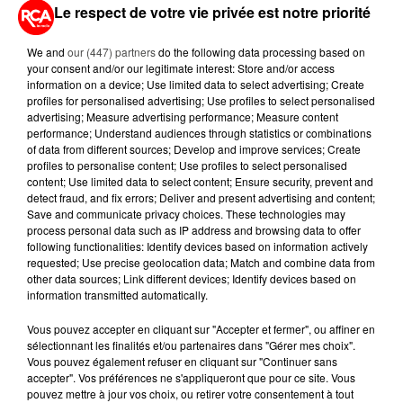
Le respect de votre vie privée est notre priorité
8e circonscription
Résultats
We and
our (447) partners
do the following data processing based on
NUPES - Mickael Bouloux
45,72%
your consent and/or our legitimate interest: Store and/or access
information on a device; Use limited data to select advertising; Create
Ensemble - Florian
32,26%
profiles for personalised advertising; Use profiles to select personalised
Bachelier
advertising; Measure advertising performance; Measure content
performance; Understand audiences through statistics or combinations
RN - Marianne Looten
6,87%
of data from different sources; Develop and improve services; Create
DVG - Rodolphe Llavori
4,18%
profiles to personalise content; Use profiles to select personalised
content; Use limited data to select content; Ensure security, prevent and
Reconquête - Régis
2,86%
detect fraud, and fix errors; Deliver and present advertising and content;
Barbié de Préaudeau
Save and communicate privacy choices. These technologies may
LR - Mael Tournade
2,20%
process personal data such as IP address and browsing data to offer
following functionalities: Identify devices based on information actively
requested; Use precise geolocation data; Match and combine data from
other data sources; Link different devices; Identify devices based on
information transmitted automatically.
Vous pouvez accepter en cliquant sur "Accepter et fermer", ou affiner en
sélectionnant les finalités et/ou partenaires dans "Gérer mes choix".
Vous pouvez également refuser en cliquant sur "Continuer sans
accepter". Vos préférences ne s'appliqueront que pour ce site. Vous
pouvez mettre à jour vos choix, ou retirer votre consentement à tout