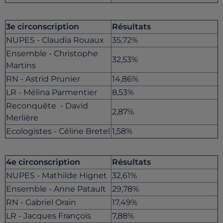
3e circonscription
Résultats
NUPES - Claudia Rouaux
35,72%
Ensemble - Christophe
32,53%
Martins
RN - Astrid Prunier
14,86%
LR - Mélina Parmentier
8,53%
Reconquête - David
2,87%
Merlière
Ecologistes - Céline Bretel
1,58%
4e circonscription
Résultats
NUPES - Mathilde Hignet
32,61%
Ensemble - Anne Patault
29,78%
RN - Gabriel Orain
17,49%
LR - Jacques François
7,88%