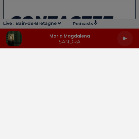
Live :
Bain-de-Bretagne
Podcasts
Maria Magdalena
SANDRA
LA RADIO
INFOS
PODCASTS
RENDEZ-VOUS
PUBLICITÉ