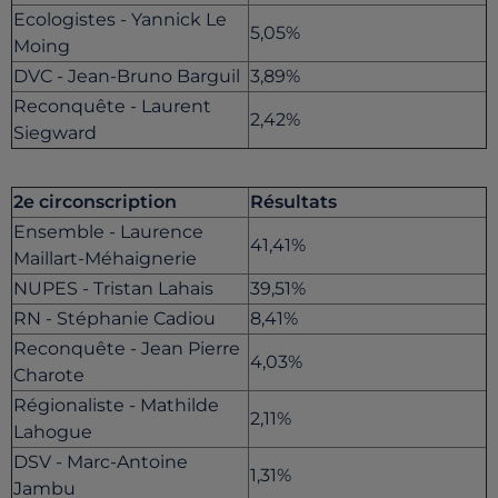
Ecologistes - Yannick Le
5,05%
Moing
DVC - Jean-Bruno Barguil
3,89%
Reconquête - Laurent
2,42%
Siegward
2e circonscription
Résultats
Ensemble - Laurence
41,41%
Maillart-Méhaignerie
NUPES - Tristan Lahais
39,51%
RN - Stéphanie Cadiou
8,41%
Reconquête - Jean Pierre
4,03%
Charote
Régionaliste - Mathilde
2,11%
Lahogue
DSV - Marc-Antoine
1,31%
Jambu