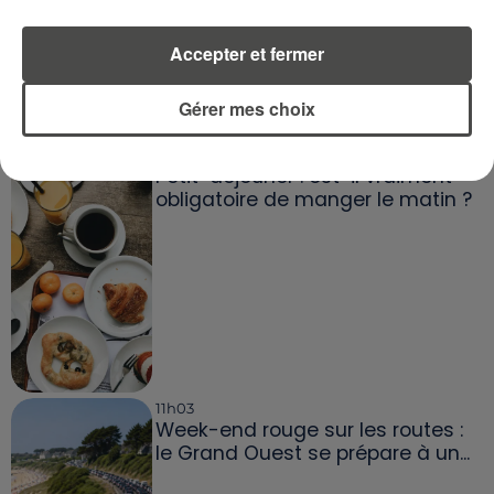
K.O.D
KATE BUSH
Chacun Sa Route
Babooshka
Accepter et fermer
À LA UNE
Gérer mes choix
19h12
Petit-déjeuner : est-il vraiment
obligatoire de manger le matin ?
11h03
Week-end rouge sur les routes :
le Grand Ouest se prépare à un...