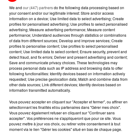
We and
our (447) partners
do the following data processing based on
your consent and/or our legitimate interest: Store and/or access
information on a device; Use limited data to select advertising; Create
profiles for personalised advertising; Use profiles to select personalised
advertising; Measure advertising performance; Measure content
performance; Understand audiences through statistics or combinations
of data from different sources; Develop and improve services; Create
profiles to personalise content; Use profiles to select personalised
content; Use limited data to select content; Ensure security, prevent and
ELECTRIC LIGHT ORCHESTRA
CHRISTOPHE WILLEM
detect fraud, and fix errors; Deliver and present advertising and content;
Last Train To London
Systaime
Save and communicate privacy choices. These technologies may
process personal data such as IP address and browsing data to offer
following functionalities: Identify devices based on information actively
20h26
20h26
20h22
20h22
requested; Use precise geolocation data; Match and combine data from
other data sources; Link different devices; Identify devices based on
information transmitted automatically.
Vous pouvez accepter en cliquant sur "Accepter et fermer", ou affiner en
sélectionnant les finalités et/ou partenaires dans "Gérer mes choix".
Vous pouvez également refuser en cliquant sur "Continuer sans
accepter". Vos préférences ne s'appliqueront que pour ce site. Vous
pouvez mettre à jour vos choix, ou retirer votre consentement à tout
moment via le lien "Gérer les cookies" situé en bas de chaque page.