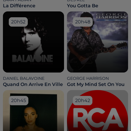
La Différence
You Gotta Be
20h52
20h52
20h48
20h48
DANIEL BALAVOINE
GEORGE HARRISON
Quand On Arrive En Ville
Got My Mind Set On You
20h45
20h45
20h42
20h42