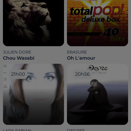
JULIEN DORE
ERASURE
Chou Wasabi
Oh L'amour
21h00
21h00
20h56
20h56
LARA FABIAN
DES'REE