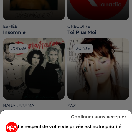
ESMÉE
GRÉGOIRE
Insomnie
Toi Plus Moi
20h39
20h39
20h36
20h36
BANANARAMA
ZAZ
Venus
On Ira
Continuer sans accepter
Le respect de votre vie privée est notre priorité
20h31
20h31
20h29
20h29