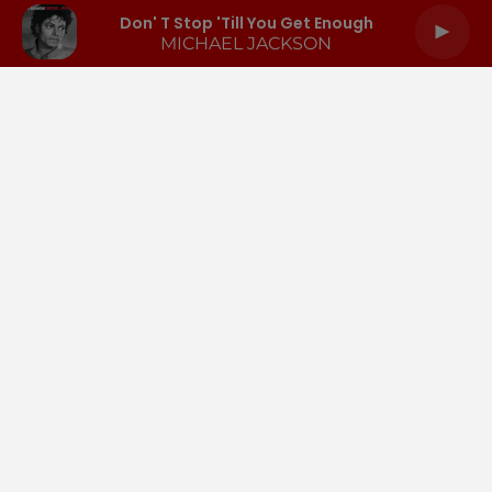
Don' T Stop 'till You Get Enough
MICHAEL JACKSON
LA RADIO
INFOS
PODCASTS
RENDEZ-VOUS
PUBLICITÉ
Gestion des cookies
Mentions légales
Espace presse
Téléchargez l'appli