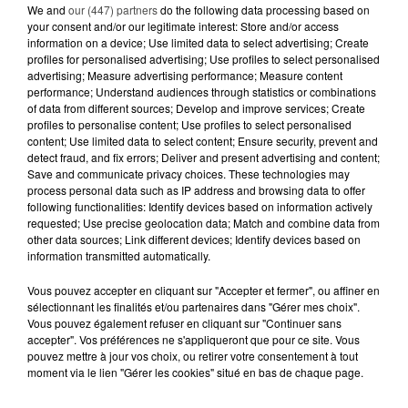
We and
our (447) partners
do the following data processing based on
your consent and/or our legitimate interest: Store and/or access
3 août 2026
information on a device; Use limited data to select advertising; Create
TRAIN : L'ÉTÉ DE TOUS LES
profiles for personalised advertising; Use profiles to select personalised
RETARDS, LA SNCF SOUS LE FEU
advertising; Measure advertising performance; Measure content
DES CRITIQUES
performance; Understand audiences through statistics or combinations
of data from different sources; Develop and improve services; Create
profiles to personalise content; Use profiles to select personalised
17 juillet 2026
content; Use limited data to select content; Ensure security, prevent and
CLIMAT : LES ÉMISSIONS DE GAZ
detect fraud, and fix errors; Deliver and present advertising and content;
À EFFET DE SERRE ONT
Save and communicate privacy choices. These technologies may
NETTEMENT BAISSÉ...
process personal data such as IP address and browsing data to offer
following functionalities: Identify devices based on information actively
requested; Use precise geolocation data; Match and combine data from
15 juillet 2026
other data sources; Link different devices; Identify devices based on
GRANDES MARÉES DE L'ÉTÉ :
information transmitted automatically.
SIFFLETS, CIRÉS JAUNES ET
BALISES,...
Vous pouvez accepter en cliquant sur "Accepter et fermer", ou affiner en
sélectionnant les finalités et/ou partenaires dans "Gérer mes choix".
Vous pouvez également refuser en cliquant sur "Continuer sans
13 juillet 2026
accepter". Vos préférences ne s'appliqueront que pour ce site. Vous
CANICULE ET SÉCHERESSE : LES
pouvez mettre à jour vos choix, ou retirer votre consentement à tout
APICULTEURS S'INQUIÈTENT
moment via le lien "Gérer les cookies" situé en bas de chaque page.
D'UNE RÉCOLTE...