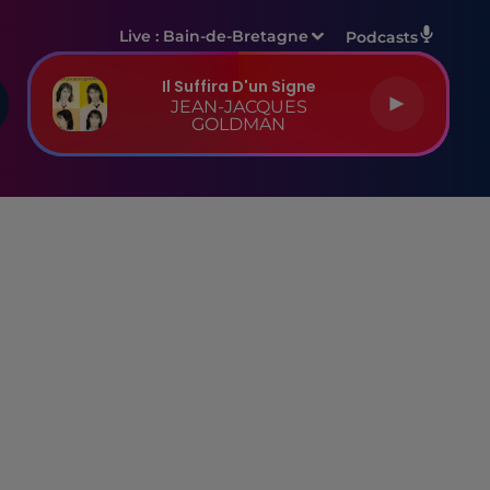
Live :
Bain-de-Bretagne
Podcasts
Il Suffira D'un Signe
JEAN-JACQUES
GOLDMAN