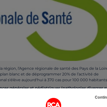
la région, l’Agence régionale de santé des Pays de la Loir
plan blanc et de déprogrammer 20% de l’activité de
nal s'élève aujourd'hui à 370 cas pour 100 000 habitants
gences générales et pédiatriques (pathologies diverses e
 liée à l’épidémie de Covid, génère un très haut niveau 
Contin
ation pourrait encore s’amplifier dans les prochains