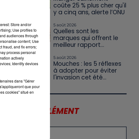
coûte 25 % plus cher qu'il
y a cinq ans, alerte l’ONU
erest: Store and/or
5 août 2026
Quelles sont les
tising; Use profiles to
tand audiences through
marques qui offrent le
personalise content; Use
meilleur rapport...
 fraud, and fix errors;
 may process personal
5 août 2026
mation actively
Mouches : les 5 réflexes
vices; Identify devices
à adopter pour éviter
l'invasion cet été...
rtenaires dans "Gérer
s'appliqueront que pour
les cookies" situé en
LE SUPPLÉMENT
 :