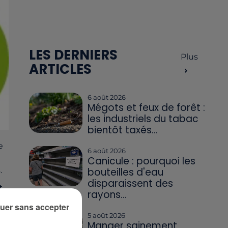
LES DERNIERS
Plus
ARTICLES
6 août 2026
Mégots et feux de forêt :
les industriels du tabac
bientôt taxés...
e
6 août 2026
Canicule : pourquoi les
.
bouteilles d'eau
disparaissent des
t
rayons...
de
uer sans accepter
5 août 2026
Manger sainement