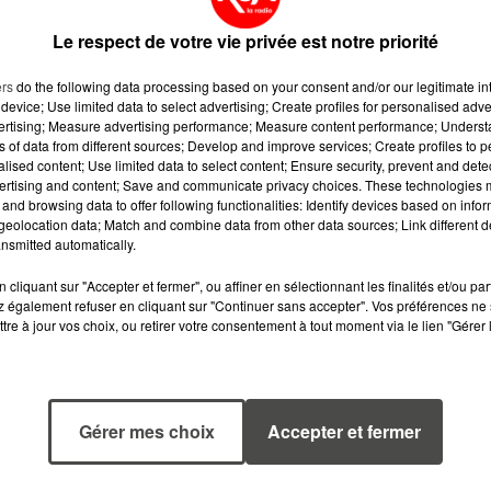
Le respect de votre vie privée est notre priorité
ers
do the following data processing based on your consent and/or our legitimate int
device; Use limited data to select advertising; Create profiles for personalised adver
vertising; Measure advertising performance; Measure content performance; Unders
ns of data from different sources; Develop and improve services; Create profiles to 
alised content; Use limited data to select content; Ensure security, prevent and detect
ertising and content; Save and communicate privacy choices. These technologies
and browsing data to offer following functionalities: Identify devices based on infor
eolocation data; Match and combine data from other data sources; Link different de
nsmitted automatically.
cliquant sur "Accepter et fermer", ou affiner en sélectionnant les finalités et/ou pa
 également refuser en cliquant sur "Continuer sans accepter". Vos préférences ne 
tre à jour vos choix, ou retirer votre consentement à tout moment via le lien "Gérer 
23 juillet 2026
15 juillet 2026
DE VANNES À
GRANDES
NANTES, LE
MARÉES DE L'ÉTÉ
FUTUR
SIFFLETS, CIRÉS
Gérer mes choix
Accepter et fermer
BOMBARDIER
JAUNES ET
D'EAU FRANÇAIS
BALISES,...