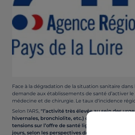
Face à la dégradation de la situation sanitaire dans 
demande aux établissements de santé d’activer le 
médecine et de chirurgie. Le taux d'incidence régio
Selon l'ARS,
"l’activité très élevée au sein des ur
hivernales, bronchiolite, etc.) comme en ville, et
tensions sur l’offre de santé ligérienne
.
Cette situ
jours, selon les perspectives de l’Institut Pasteur"
.