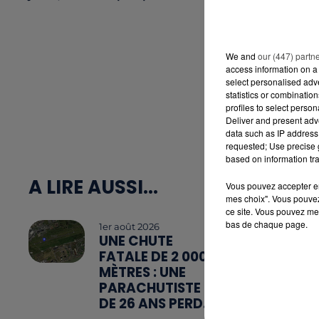
We and
our (447) partn
access information on a 
select personalised ad
statistics or combinatio
profiles to select person
Deliver and present adv
data such as IP address 
requested; Use precise g
based on information tra
A LIRE AUSSI...
Vous pouvez accepter en 
mes choix". Vous pouvez
ce site. Vous pouvez met
bas de chaque page.
1er août 2026
UNE CHUTE
FATALE DE 2 000
MÈTRES : UNE
PARACHUTISTE
DE 26 ANS PERD...