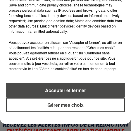
6 août 2026
Save and communicate privacy choices. These technologies may
CANICULE : POURQUOI LES
process personal data such as IP address and browsing data to offer
BOUTEILLES D'EAU
following functionalities: Identify devices based on information actively
DISPARAISSENT DES RAYONS...
requested; Use precise geolocation data; Match and combine data from
other data sources; Link different devices; Identify devices based on
information transmitted automatically.
5 août 2026
MANGER SAINEMENT COÛTE 25 %
Vous pouvez accepter en cliquant sur "Accepter et fermer", ou affiner en
PLUS CHER QU'IL Y A CINQ ANS,
sélectionnant les finalités et/ou partenaires dans "Gérer mes choix".
ALERTE L’ONU
Vous pouvez également refuser en cliquant sur "Continuer sans
accepter". Vos préférences ne s'appliqueront que pour ce site. Vous
pouvez mettre à jour vos choix, ou retirer votre consentement à tout
5 août 2026
moment via le lien "Gérer les cookies" situé en bas de chaque page.
QUELLES SONT LES MARQUES QUI
OFFRENT LE MEILLEUR RAPPORT...
Accepter et fermer
Gérer mes choix
RETROUVEZ TOUTE L'ACTU DE LA RÉGION ET
RECEVEZ LES ALERTES INFOS DE LA RÉDACTION