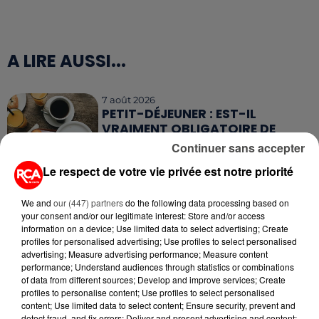
A LIRE AUSSI...
7 août 2026
PETIT-DÉJEUNER : EST-IL
VRAIMENT OBLIGATOIRE DE
MANGER LE MATIN ?
Continuer sans accepter
Le respect de votre vie privée est notre priorité
7 août 2026
WEEK-END ROUGE SUR LES
ROUTES : LE GRAND OUEST SE
We and
our (447) partners
do the following data processing based on
your consent and/or our legitimate interest: Store and/or access
PRÉPARE À UN...
information on a device; Use limited data to select advertising; Create
profiles for personalised advertising; Use profiles to select personalised
6 août 2026
advertising; Measure advertising performance; Measure content
MÉGOTS ET FEUX DE FORÊT : LES
performance; Understand audiences through statistics or combinations
INDUSTRIELS DU TABAC BIENTÔT
of data from different sources; Develop and improve services; Create
profiles to personalise content; Use profiles to select personalised
TAXÉS...
content; Use limited data to select content; Ensure security, prevent and
detect fraud, and fix errors; Deliver and present advertising and content;