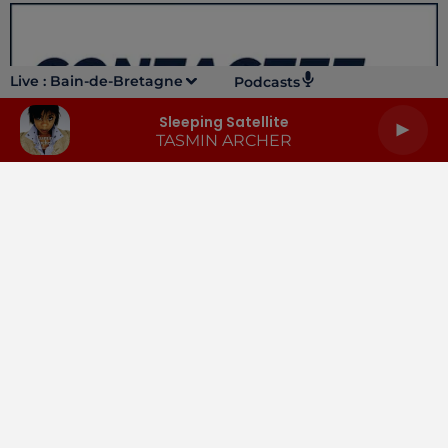
Live :
Bain-de-Bretagne
Podcasts
Sleeping Satellite
TASMIN ARCHER
LA RADIO
INFOS
PODCASTS
RENDEZ-VOUS
PUBLICITÉ