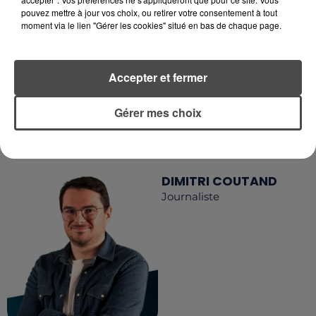
RETROUVEZ TOUTE L'ACTU DE LA RÉGION ET
pouvez mettre à jour vos choix, ou retirer votre consentement à tout
RECEVEZ LES ALERTES INFOS DE LA RÉDACTION
moment via le lien "Gérer les cookies" situé en bas de chaque page.
EN TÉLÉCHARGEANT L'APPLICATION MOBILE
RCA
Accepter et fermer
Gérer mes choix
LA RÉDACTION
Voir toute l'équipe RCA
RCA
DIMITRI COUTAND
Journaliste