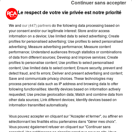
Continuer sans accepter
BALISES,...
Le respect de votre vie privée est notre priorité
13 juillet 2026
CANICULE ET SÉCHERESSE : LES
We and
our (447) partners
do the following data processing based on
APICULTEURS S'INQUIÈTENT
your consent and/or our legitimate interest: Store and/or access
D'UNE RÉCOLTE...
information on a device; Use limited data to select advertising; Create
profiles for personalised advertising; Use profiles to select personalised
advertising; Measure advertising performance; Measure content
10 juillet 2026
performance; Understand audiences through statistics or combinations
APRÈS LORIENT, C'EST AUX
of data from different sources; Develop and improve services; Create
SABLES-D'OLONNE D'ACCUEILLIR
profiles to personalise content; Use profiles to select personalised
LE PLUS GRAND...
content; Use limited data to select content; Ensure security, prevent and
detect fraud, and fix errors; Deliver and present advertising and content;
Save and communicate privacy choices. These technologies may
9 juillet 2026
process personal data such as IP address and browsing data to offer
CANICULE : UNE PLUIE
following functionalities: Identify devices based on information actively
D'ANNULATIONS POUR LES FEUX
requested; Use precise geolocation data; Match and combine data from
D'ARTIFICE DU...
other data sources; Link different devices; Identify devices based on
information transmitted automatically.
Vous pouvez accepter en cliquant sur "Accepter et fermer", ou affiner en
sélectionnant les finalités et/ou partenaires dans "Gérer mes choix".
Vous pouvez également refuser en cliquant sur "Continuer sans
accepter". Vos préférences ne s'appliqueront que pour ce site. Vous