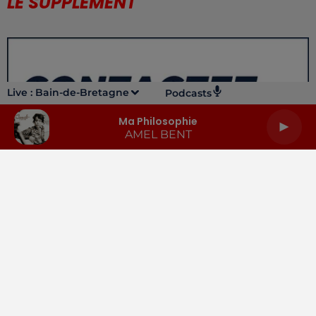
LE SUPPLÉMENT
Live :
Bain-de-Bretagne
Podcasts
Ma Philosophie
AMEL BENT
LA RADIO
INFOS
PODCASTS
RENDEZ-VOUS
PUBLICITÉ