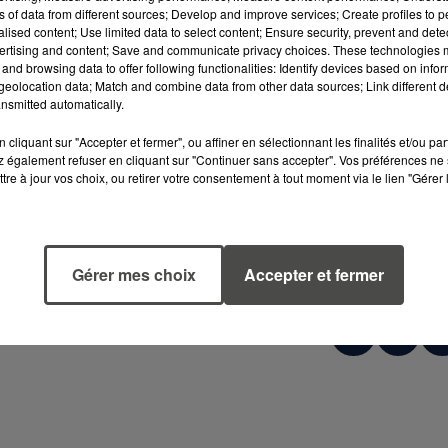
ns of data from different sources; Develop and improve services; Create profiles to 
alised content; Use limited data to select content; Ensure security, prevent and detect
ertising and content; Save and communicate privacy choices. These technologies
and browsing data to offer following functionalities: Identify devices based on infor
eolocation data; Match and combine data from other data sources; Link different de
rmansk, a été dérouté après le contrôle. Une
nsmitted automatically.
r son pavillon et ses activités. Les autorités
cliquant sur "Accepter et fermer", ou affiner en sélectionnant les finalités et/ou pa
 des sanctions en vigueur.
 également refuser en cliquant sur "Continuer sans accepter". Vos préférences ne 
tre à jour vos choix, ou retirer votre consentement à tout moment via le lien "Gérer 
 visent à lutter contre la “flotte fantôme”,
menée contre l’
Ukraine
. Paris affirme ainsi sa
de défendre le droit international en
Gérer mes choix
Accepter et fermer