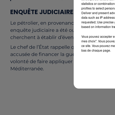
statistics or combinatio
profiles to select person
ENQUÊTE JUDICIAIRE OUVERTE
Deliver and present adv
data such as IP address 
requested; Use precise g
Le pétrolier, en provenance du port de Mou
based on information tra
enquête judiciaire a été ouverte pour vérifie
Vous pouvez accepter en 
cherchent à établir d’éventuelles violations
mes choix". Vous pouvez
ce site. Vous pouvez met
Le chef de l’État rappelle que ces opérations
bas de chaque page.
accusée de financer la guerre d’agression 
volonté de faire appliquer les sanctions et 
Méditerranée.