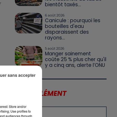
r
bientôt taxés...
6 août 2026
Canicule : pourquoi les
bouteilles d'eau
disparaissent des
rayons...
5 août 2026
Manger sainement
coûte 25 % plus cher qu'il
y a cinq ans, alerte l’ONU
uer sans accepter
LE SUPPLÉMENT
erest: Store and/or
tising; Use profiles to
tand audiences through